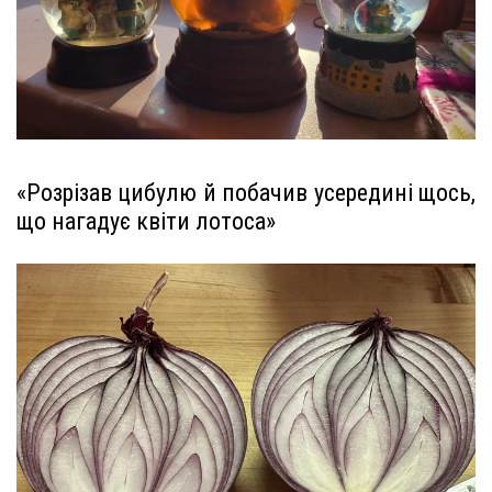
«Розрізав цибулю й побачив усередині щось,
що нагадує квіти лотоса»