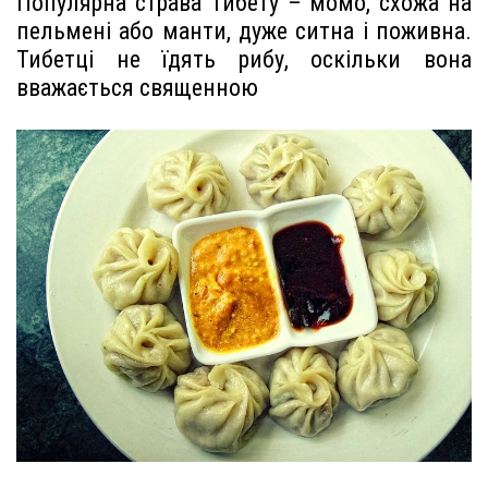
Популярна страва Тибету – момо, схожа на
пельмені або манти, дуже ситна і поживна.
Тибетці не їдять рибу, оскільки вона
вважається священною