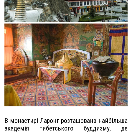
В монастирі Ларонг розташована найбільша
академія тибетського буддизму, де