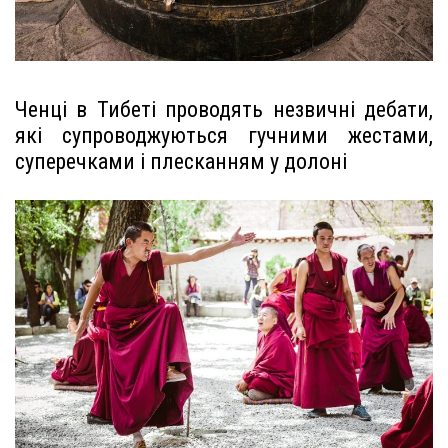
Ченці в Тибеті проводять незвичні дебати,
які супроводжуються гучними жестами,
суперечками і плесканням у долоні