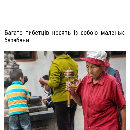
Багато тибетців носять із собою маленькі
барабани