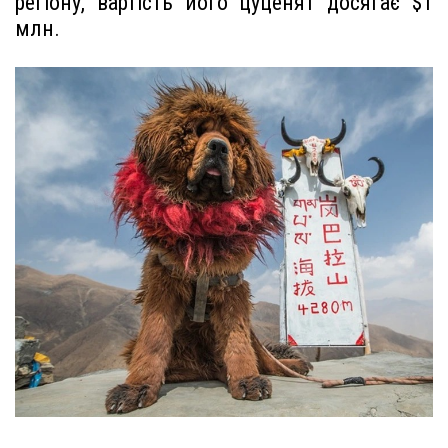
регіону, вартість його цуценят досягає $1
млн.