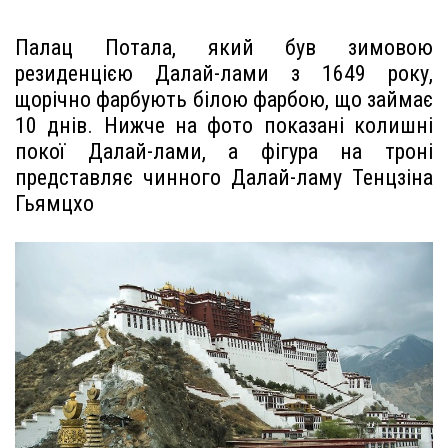
Палац Потала, який був зимовою
резиденцією Далай-лами з 1649 року,
щорічно фарбують білою фарбою, що займає
10 днів. Нижче на фото показані колишні
покої Далай-лами, а фігура на троні
представляє чинного Далай-ламу Тенцзіна
Гьямцхо