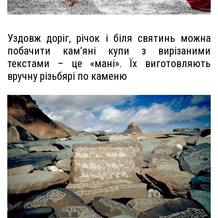
Уздовж доріг, річок і біля святинь можна
побачити кам’яні купи з вирізаними
текстами – це «мані». Їх виготовляють
вручну різьбярі по каменю