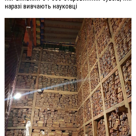
наразі вивчають науковці