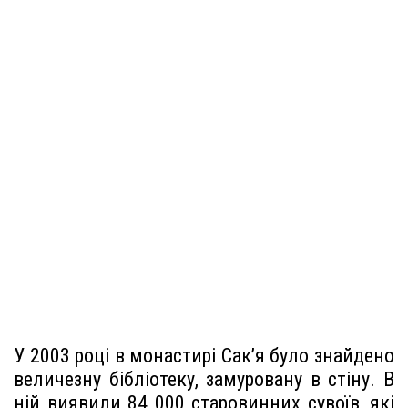
У 2003 році в монастирі Сак’я було знайдено
величезну бібліотеку, замуровану в стіну. В
ній виявили 84 000 старовинних сувоїв, які