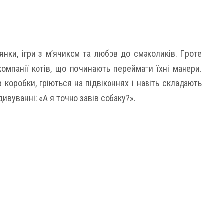
нки, ігри з м’ячиком та любов до смаколиків. Проте
омпанії котів, що починають переймати їхні манери.
 коробки, гріються на підвіконнях і навіть складають
дивуванні: «А я точно завів собаку?».