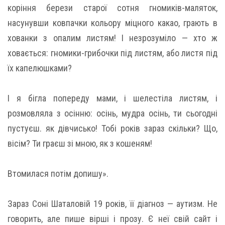
коріння берези старої сотня гномиків-маляток,
насунувши ковпачки кольору міцного какао, грають в
хованки з опалим листям! І незрозуміло — хто ж
ховається: гномики-грибочки під листям, або листя під
їх капелюшками?
І я бігла попереду мами, і шелестіла листям, і
розмовляла з осінню: осінь, мудра осінь, ти сьогодні
пустуєш. як дівчисько! Тобі років зараз скільки? Що,
вісім? Ти граєш зі мною, як з кошеням!
Втомилася потім допишу».
Зараз Соні Шаталовій 19 років, її діагноз — аутизм. Не
говорить, але пише вірші і прозу. Є неї свій сайт і