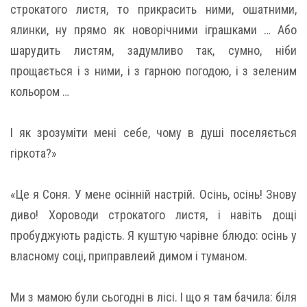
строкатого листя, то прикрасить ними, ошатними,
ялинки, ну прямо як новорічними іграшками … Або
шарудить листям, задумливо так, сумно, ніби
прощається і з ними, і з гарною погодою, і з зеленим
кольором …
І як зрозуміти мені себе, чому в душі поселяється
гіркота?»
«Це я Соня. У мене осінній настрій. Осінь, осінь! Знову
диво! Хороводи строкатого листя, і навіть дощі
пробуджують радість. Я куштую чарівне блюдо: осінь у
власному соці, приправлеий димом і туманом.
Ми з мамою були сьогодні в лісі. І що я там бачила: біля