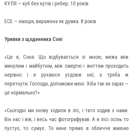
КУЛЯ — куб без кутів і ребер. 10 років
ЕСЕ — емоція, виражена як думка. 8 років
Уривки з щоденника Соні
«Це я, Соня. Що відбувається зі мною, межа між
минулим і майбутнім, між смертю і життям проходить
нерівно і я рухаюся уздовж неї, а треба ж
перетнути. Господи, допоможи мені. Хіба так як зараз —
це нормально?»
«Сьогодні ми знову ходили в ліс, і тато ходив з нами.
Він нас і вів, і весь час фотографував. А в лісі осінь то
пустує, то сумує. То кине прямо в обличчя жменю