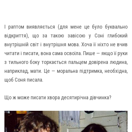
І раптом виявляється (для мене це було буквально
відкриття), що за такою завісою у Соні глибокий
внутрішній світ і внутрішня мова. Хоча її ніхто не вчив
читати і писати, вона сама освоїла. Пише — якщо її руки
з тильного боку торкається пальцем довірена людина,
наприклад, мати. Це — моральна підтримка, необхідна,
щоб Соня писала.
Що ж може писати хвора десятирічна дівчинка?