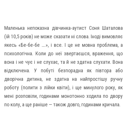
Маленька непоказна дівчинка-аутист Соня Шаталова
(їй 10,5 років) не може сказати ні слова. Іноді вимовляє
якесь «Бе-бе-бе ….», і все. І це не мовна проблема, а
психологічна. Коли до неї звертаєшся, враження, що
вона і не чує і не слухає, та й не здатна слухати. Вона
відключена. У побуті безпорадна як півтора або
дворічна дитина, не здатна на найпростішу ручну
роботу (полити з лійки квіти), і ще минулого року, як
мені розповіли, годинами монотонно ходила по двору
по колу, а ще раніше — також довго, годинами кричала.