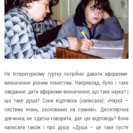
На літературному гуртку потрібно давати афоризми-
визначення різним поняттям. Наприклад, було і таке
завдання: дати афоризми-визначення, що таке наука? І
що таке душа? Соня відповіла (написала): «Наука —
система знань, заснованих на сумніві». Десятирічна
дівчинка, не здатна говорити, дає цю відповідь? Вона
написала також і про душу: «Душа — це таке пусте