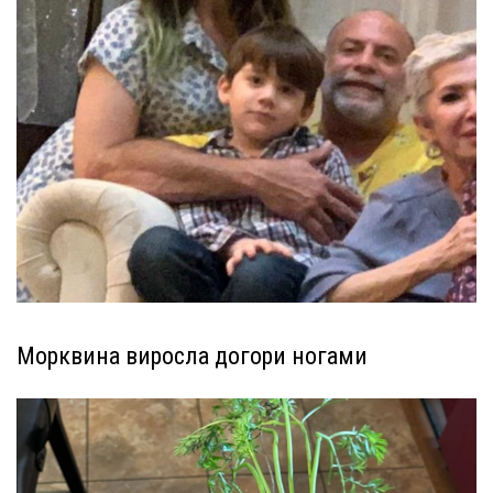
Морквина виросла догори ногами