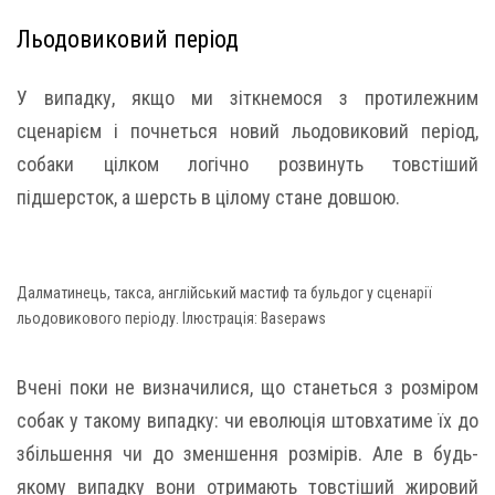
Льодовиковий період
У випадку, якщо ми зіткнемося з протилежним
сценарієм і почнеться новий льодовиковий період,
собаки цілком логічно розвинуть товстіший
підшерсток, а шерсть в цілому стане довшою.
Далматинець, такса, англійський мастиф та бульдог у сценарії
льодовикового періоду. Ілюстрація: Basepaws
Вчені поки не визначилися, що станеться з розміром
собак у такому випадку: чи еволюція штовхатиме їх до
збільшення чи до зменшення розмірів. Але в будь-
якому випадку вони отримають товстіший жировий