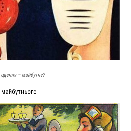
годення – майбутнє?
із майбутнього