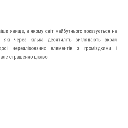
іше явище, в якому світ майбутнього показується на
, які через кілька десятиліть виглядають вкрай
досі нереалізованих елементів з громіздкими і
але страшенно цікаво.