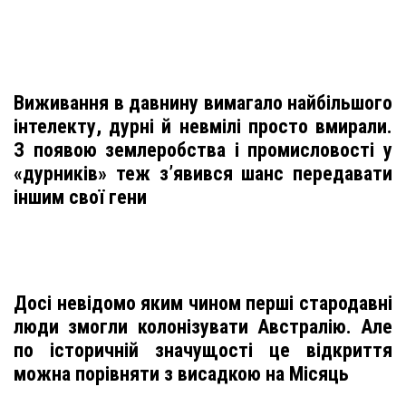
Виживання в давнину вимагало найбільшого
інтелекту, дурні й невмілі просто вмирали.
З появою землеробства і промисловості у
«дурників» теж з’явився шанс передавати
іншим свої гени
Досі невідомо яким чином перші стародавні
люди змогли колонізувати Австралію. Але
по історичній значущості це відкриття
можна порівняти з висадкою на Місяць