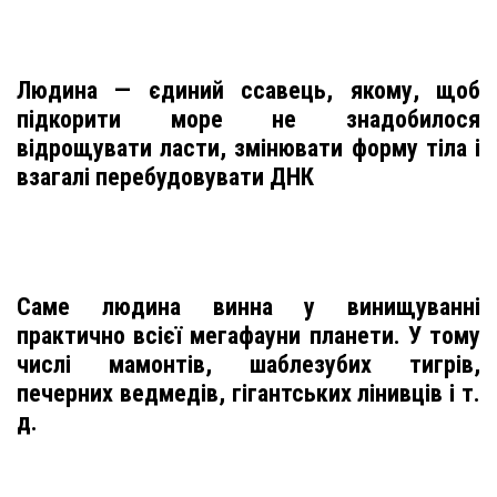
Людина — єдиний ссавець, якому, щоб
підкорити море не знадобилося
відрощувати ласти, змінювати форму тіла і
взагалі перебудовувати ДНК
Саме людина винна у винищуванні
практично всієї мегафауни планети. У тому
числі мамонтів, шаблезубих тигрів,
печерних ведмедів, гігантських лінивців і т.
д.