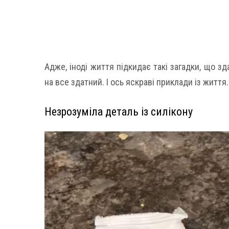
Адже, іноді життя підкидає такі загадки, що зд
на все здатний. І ось яскраві приклади із життя.
Незрозуміла деталь із силікону