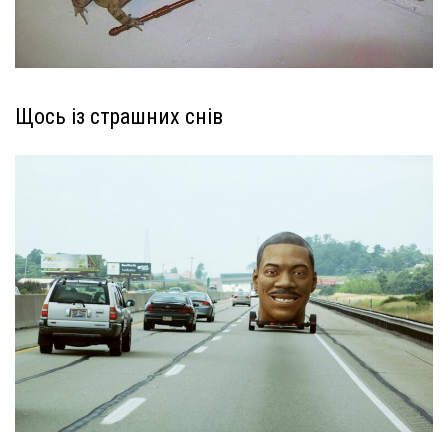
Щось із страшних снів