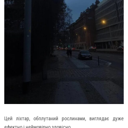
Цей ліхтар, обплутаний рослинами, виглядає дуже
ефектно і неймовірно зловісно.