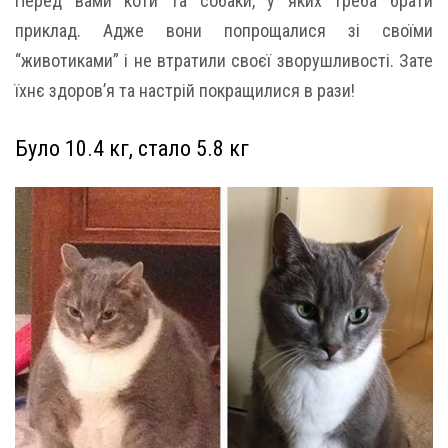
Перед вами коти та собаки, у яких треба брати
приклад. Адже вони попрощалися зі своїми
“животиками” і не втратили своєї зворушливості. Зате
їхнє здоров’я та настрій покращилися в рази!
Було 10.4 кг, стало 5.8 кг