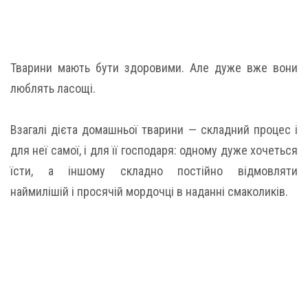
Тварини мають бути здоровими. Але дуже вже вони
люблять ласощі.
Взагалі дієта домашньої тварини — складний процес і
для неї самої, і для її господаря: одному дуже хочеться
їсти, а іншому складно постійно відмовляти
наймилішій і просячій мордочці в наданні смаколиків.