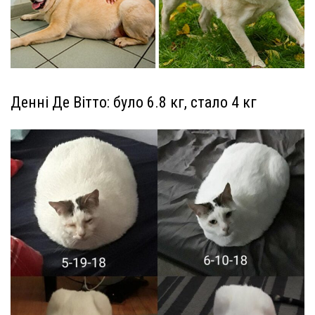
Денні Де Вітто: було 6.8 кг, стало 4 кг