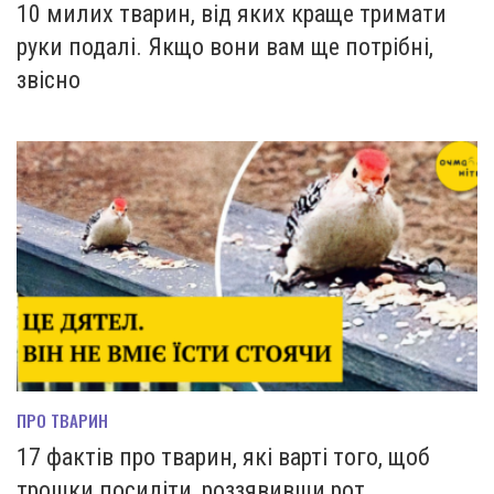
10 милих тварин, від яких краще тримати
руки подалі. Якщо вони вам ще потрібні,
звісно
ПРО ТВАРИН
17 фактів про тварин, які варті того, щоб
трошки посидіти, роззявивши рот