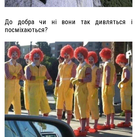
До добра чи ні вони так дивляться і
посміхаються?