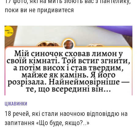
17 фото, які на мить зiбють вас з пантелику,
поки ви не придивитеся
ЦІКАВИНКИ
18 речей, які стали наочною відповіддю на
запитання «Що буде, якщо?..»