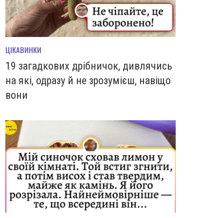
ЦІКАВИНКИ
19 загадкових дрібничок, дивлячись
на які, одразу й не зрозумієш, навіщо
вони