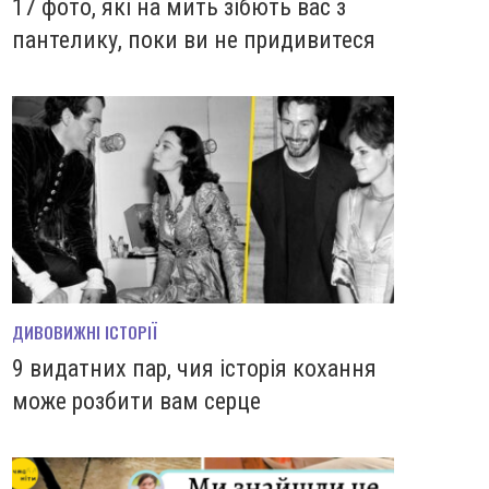
17 фото, які на мить зiбють вас з
пантелику, поки ви не придивитеся
ДИВОВИЖНІ ІСТОРІЇ
9 видатних пар, чия історія кохання
може розбити вам серце