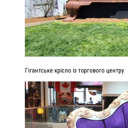
Гігантське крісло із торгового центру