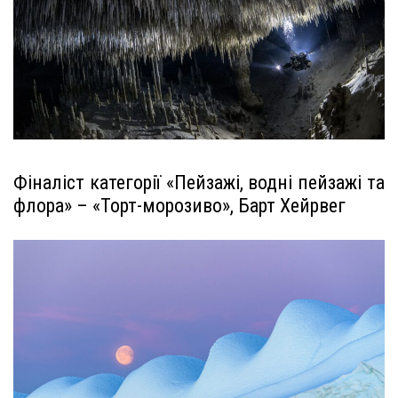
Фіналіст категорії «Пейзажі, водні пейзажі та
флора» – «Торт-морозиво», Барт Хейрвег