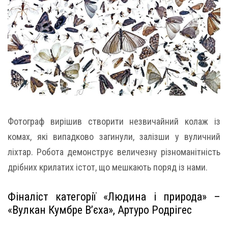
Фотограф вирішив створити незвичайний колаж із
комах, які випадково загинули, залізши у вуличний
ліхтар. Робота демонструє величезну різноманітність
дрібних крилатих істот, що мешкають поряд із нами.
Фіналіст категорії «Людина і природа» –
«Вулкан Кумбре В’єха», Артуро Родрігес