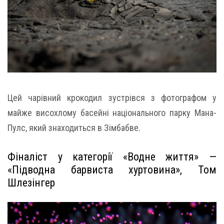
Цей чарівний крокодил зустрівся з фотографом у
майже висохлому басейні національного парку Мана-
Пулс, який знаходиться в Зімбабве.
Фіналіст у категорії «Водне життя» —
«Підводна барвиста хуртовина», Том
Шлезінгер