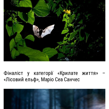
Фіналіст у категорії «Крилате життя» –
«Лісовий ельф», Маріо Сеа Санчес