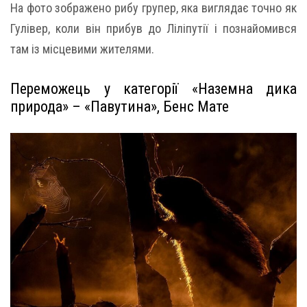
На фото зображено рибу групер, яка виглядає точно як
Гулівер, коли він прибув до Ліліпутії і познайомився
там із місцевими жителями.
Переможець у категорії «Наземна дика
природа» – «Павутина», Бенс Мате