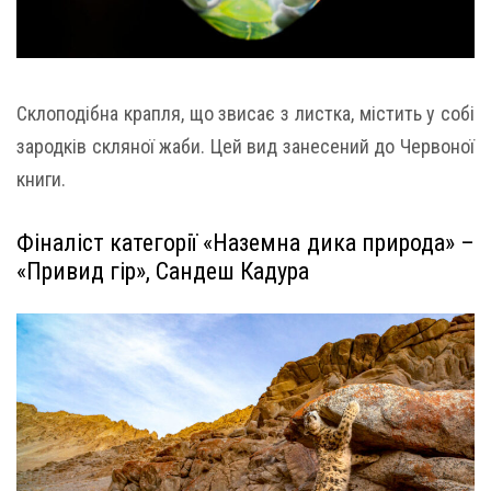
Склоподібна крапля, що звисає з листка, містить у собі
зародків скляної жаби. Цей вид занесений до Червоної
книги.
Фіналіст категорії «Наземна дика природа» –
«Привид гір», Сандеш Кадура