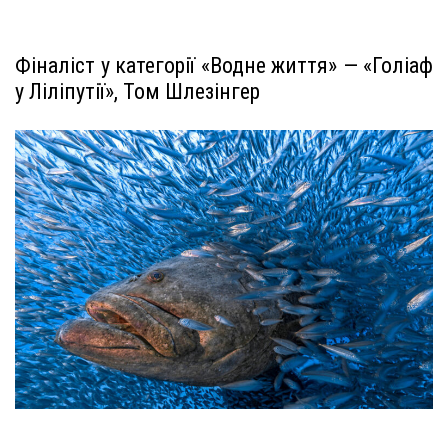
Фіналіст у категорії «Водне життя» — «Голіаф
у Ліліпутії», Том Шлезінгер