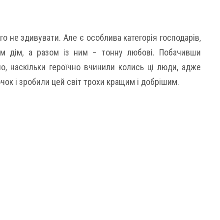
о не здивувати. Але є особлива категорія господарів,
им дім, а разом із ним – тонну любові. Побачивши
о, наскільки героїчно вчинили колись ці люди, адже
чок і зробили цей світ трохи кращим і добрішим.