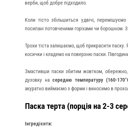
верби, щоб добре підходило.
Коли тісто збільшиться удвічі, перемішуємо
посипані потовченими горіхами чи борошном. З
Трохи тіста залишаємо, щоб прикрасити паску. 
косички і кладемо на поверхню паски. Півгодини
Змастивши паски збитим жовтком, обережно, 
духовку на
середню температуру (160-170°
акуратно виймаємо з форми і виносимо в прох
Паска терта (порція на 2-3 сер
Інгредієнти: