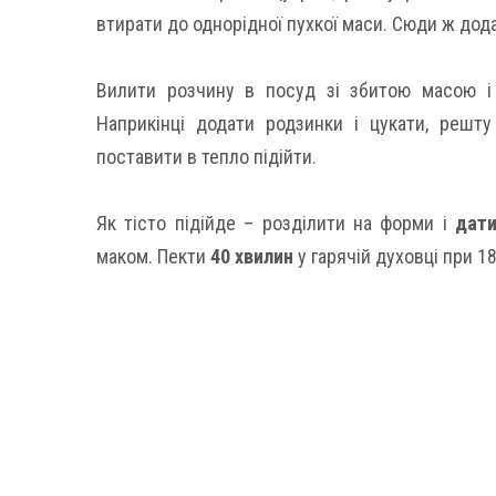
втирати до однорідної пухкої маси. Сюди ж дода
Вилити розчину в посуд зі збитою масою і
Наприкінці додати родзинки і цукати, решт
поставити в тепло підійти.
Як тісто підійде – розділити на форми і
дати
маком. Пекти
40 хвилин
у гарячій духовці при 1