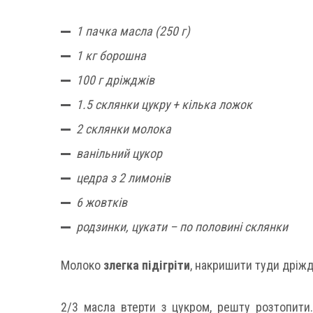
1 пачка масла (250 г)
1 кг борошна
100 г дріжджів
1.5
склянки цукру + кілька ложок
2
склянки молока
ванільний цукор
цедра з 2
лимонів
6 жовтків
родзинки, цукати – по половині склянки
Молоко
злегка підігріти
, накришити туди дріжд
2/3 масла втерти з цукром, решту розтопит