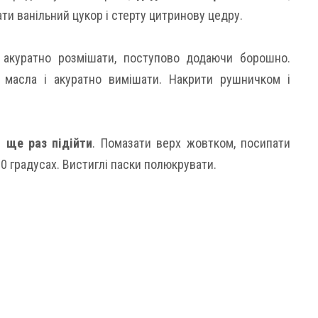
ти ванільний цукор і стерту цитринову цедру.
 акуратно розмішати, поступово додаючи борошно.
у масла і акуратно вимішати. Накрити рушничком і
 ще раз підійти
. Помазати верх жовтком, посипати
80 градусах. Вистиглі паски полюкрувати.