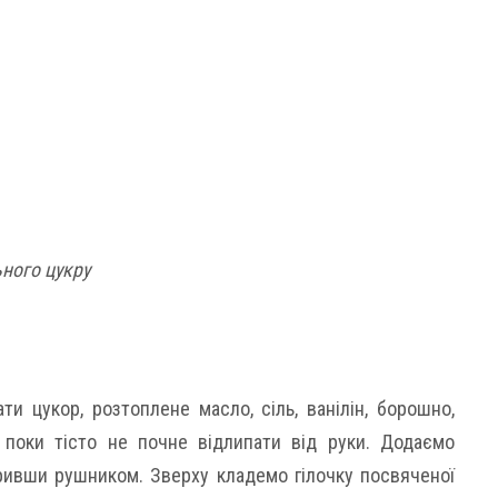
ьного цукру
ати цукор, розтоплене масло, сіль, ванілін, борошно,
 поки тісто не почне відлипати від руки. Додаємо
кривши рушником. Зверху кладемо гілочку посвяченої