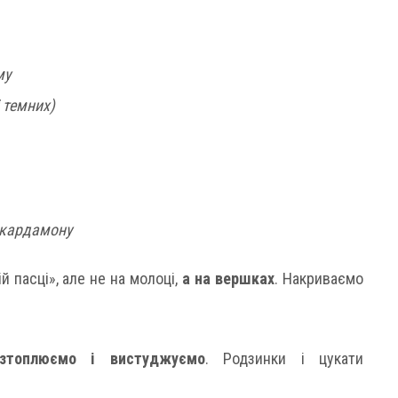
му
 темних)
і кардамону
й пасці», але не на молоці,
а на вершках
. Накриваємо
озтоплюємо і вистуджуємо
. Родзинки і цукати