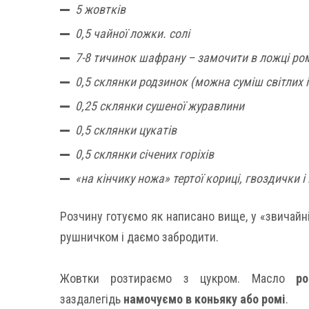
5 жовтків
0,5 чайної ложки. солі
7-8 тичинок шафрану – замочити в ложці ро
0,5 склянки родзинок (можна суміш світлих і
0,25 склянки сушеної журавлини
0,5 склянки цукатів
0,5 склянки січених горіхів
«на кінчику ножа» тертої кориці, гвоздички 
Розчину готуємо як написано вище, у «звичайні
рушничком і даємо забродити.
Жовтки розтираємо з цукром. Масло
р
заздалегідь
намочуємо в коньяку або ромі
.