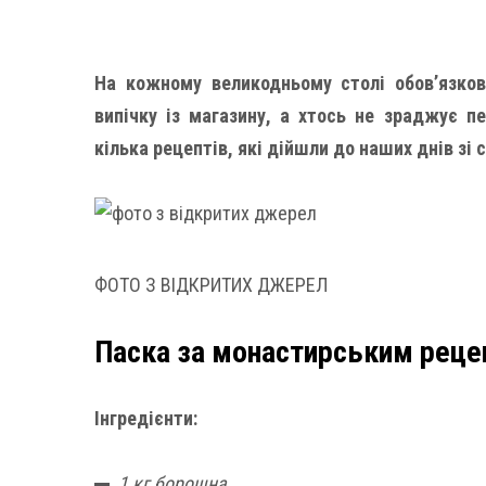
На кожному великодньому столі обов’язко
випічку із магазину, а хтось не зраджує п
кілька рецептів, які дійшли до наших днів зі 
ФОТО З ВІДКРИТИХ ДЖЕРЕЛ
Паска за монастирським рец
Інгредієнти:
1 кг борошна