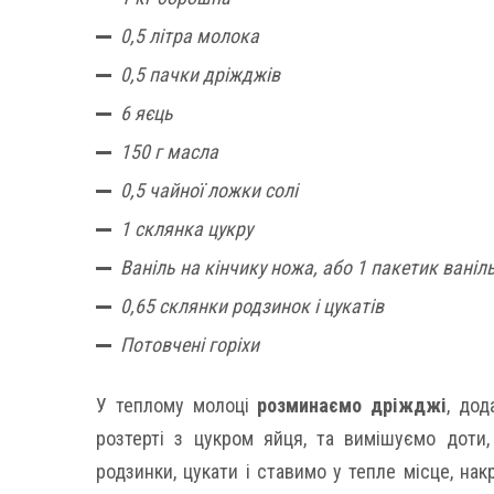
0,5 літра молока
0,5 пачки дріжджів
6 яєць
150 г масла
0,5 чайної ложки солі
1 склянка цукру
Ваніль на кінчику ножа, або 1 пакетик ваніл
0,65 склянки родзинок і цукатів
Потовчені горіхи
У теплому молоці
розминаємо дріжджі
, дод
розтерті з цукром яйця, та вимішуємо доти,
родзинки, цукати і ставимо у тепле місце, на