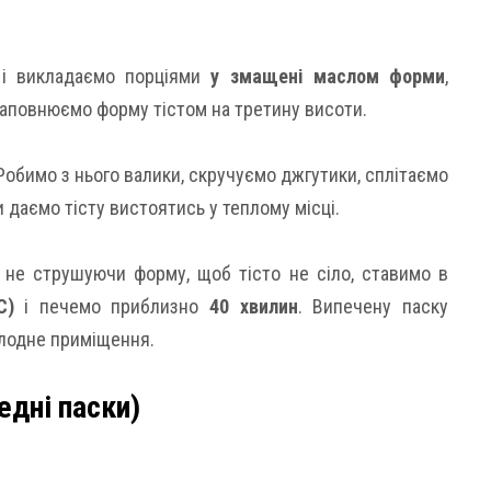
 і викладаємо порціями
у змащені маслом форми
,
аповнюємо форму тістом на третину висоти.
Робимо з нього валики, скручуємо джгутики, сплітаємо
 даємо тісту вистоятись у теплому місці.
не струшуючи форму, щоб тісто не сіло, ставимо в
C)
і печемо приблизно
40 хвилин
. Випечену паску
олодне приміщення.
едні паски)