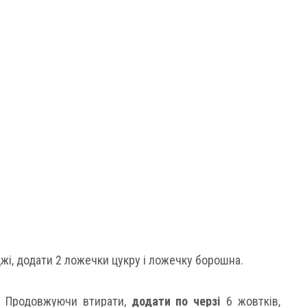
жі, додати 2 ложечки цукру і ложечку борошна.
и. Продовжуючи втирати,
додати по черзі
6 жовтків,