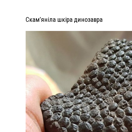
Скам’яніла шкіра динозавра