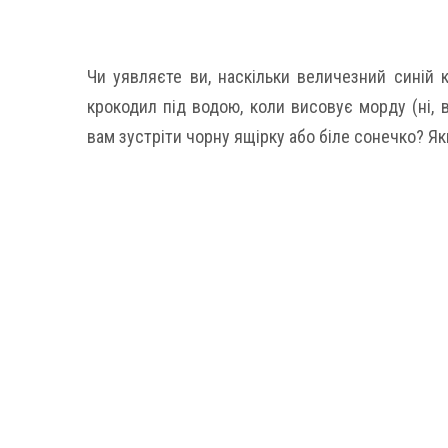
Чи уявляєте ви, наскільки величезний синій 
крокодил під водою, коли висовує морду (ні, 
вам зустріти чорну ящірку або біле сонечко? Як