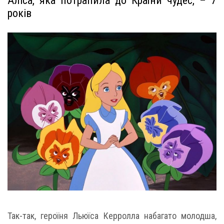
Аліса, яка потрапила до Країни чудес, – 7
років
Так-так, героїня Льюїса Керролла набагато молодша,