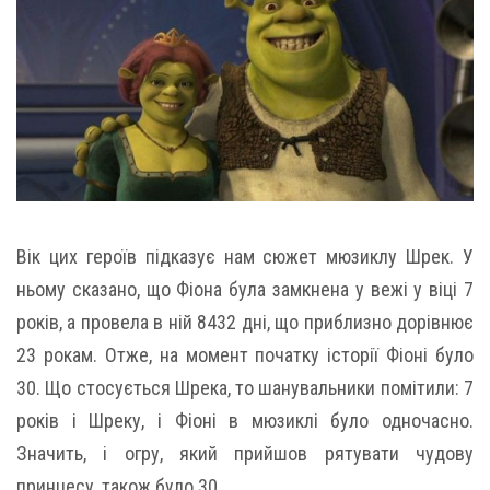
Вік цих героїв підказує нам сюжет мюзиклу Шрек. У
ньому сказано, що Фіона була замкнена у вежі у віці 7
років, а провела в ній 8432 дні, що приблизно дорівнює
23 рокам. Отже, на момент початку історії Фіоні було
30. Що стосується Шрека, то шанувальники помітили: 7
років і Шреку, і Фіоні в мюзиклі було одночасно.
Значить, і огру, який прийшов рятувати чудову
принцесу, також було 30.