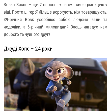
Вовк і Заєць — ще 2 персонажі із суттєвою різницею у
віці. Проте ці герої більше ворогують, ніж товаришують.
39-річний Вовк уособлює собою людські вади та
недоліки, а 6-річний миловидний Заєць нагадує нам
доброго та чуйного друга.
Джуді Хопс – 24 роки