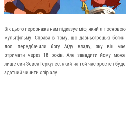
Вік цього персонажа нам підказує міф, який ліг основою
мультфільму. Справа в тому, що давньогрецькі богині
долі передбачили богу Аїду владу, яку він має
отримати через 18 років. Але завадити йому може
лише син Зевса Геркулес, який на той час зросте і буде
здатний чинити опір злу.