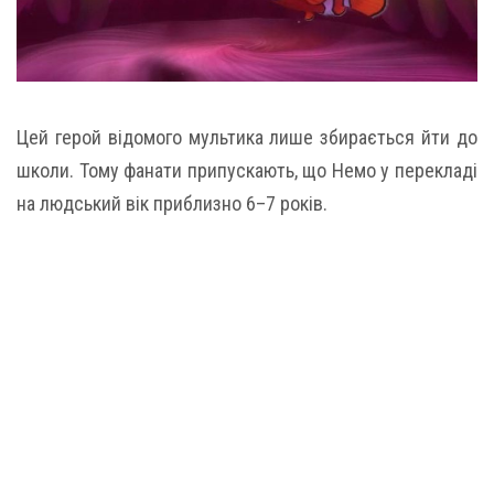
Цей герой відомого мультика лише збирається йти до
школи. Тому фанати припускають, що Немо у перекладі
на людський вік приблизно 6–7 років.