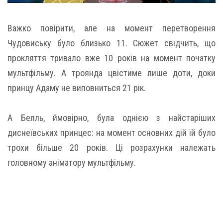
Важко повірити, але на момент перетворення
Чудовиську було близько 11. Сюжет свідчить, що
прокляття тривало вже 10 років на момент початку
мультфільму. А троянда цвістиме лише доти, доки
принцу Адаму не виповниться 21 рік.
А Белль, ймовірно, була однією з найстаріших
диснеївських принцес: на момент основних дій їй було
трохи більше 20 років. Ці розрахунки належать
головному аніматору мультфільму.