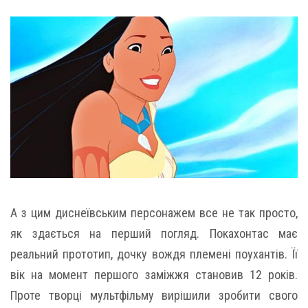
А з цим диснеївським персонажем все не так просто,
як здається на перший погляд. Покахонтас має
реальний прототип, дочку вождя племені поухантів. Її
вік на момент першого заміжжя становив 12 років.
Проте творці мультфільму вирішили зробити свого