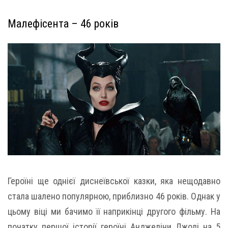
Малефісента – 46 років
Героїні ще однієї диснеївської казки, яка нещодавно
стала шалено популярною, приблизно 46 років. Однак у
цьому віці ми бачимо її наприкінці другого фільму. На
початку першої історії героїні Анджеліни Джолі на 5