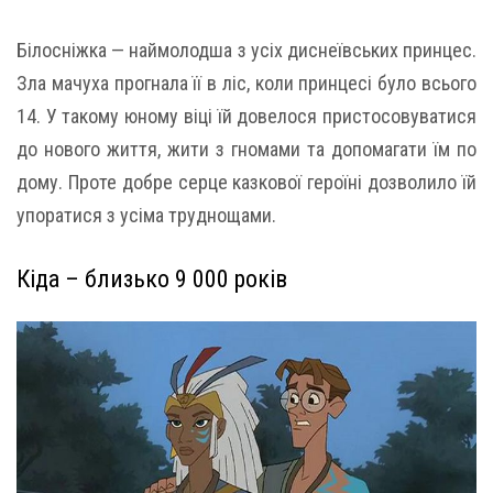
Білосніжка — наймолодша з усіх диснеївських принцес.
Зла мачуха прогнала її в ліс, коли принцесі було всього
14. У такому юному віці їй довелося пристосовуватися
до нового життя, жити з гномами та допомагати їм по
дому. Проте добре серце казкової героїні дозволило їй
упоратися з усіма труднощами.
Кіда – близько 9 000 років