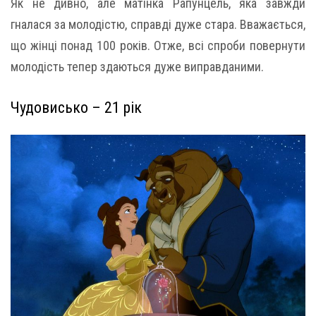
Як не дивно, але матінка Рапунцель, яка завжди
гналася за молодістю, справді дуже стара. Вважається,
що жінці понад 100 років. Отже, всі спроби повернути
молодість тепер здаються дуже виправданими.
Чудовисько – 21 рік