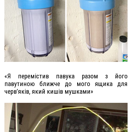
«Я перемістив павука разом з його
павутиною ближче до мого ящика для
черв’яків, який кишів мушками»