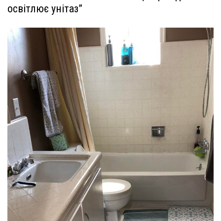
освітлює унітаз”