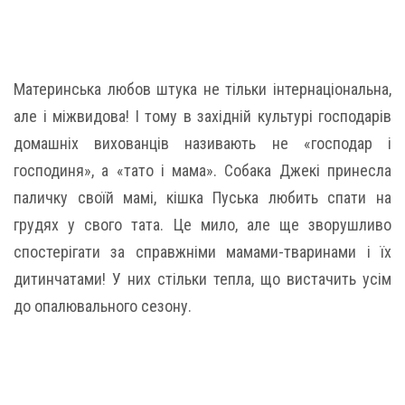
Материнська любов штука не тільки інтернаціональна,
але і міжвидова! І тому в західній культурі господарів
домашніх вихованців називають не «господар і
господиня», а «тато і мама». Собака Джекі принесла
паличку своїй мамі, кішка Пуська любить спати на
грудях у свого тата. Це мило, але ще зворушливо
спостерігати за справжніми мамами-тваринами і їх
дитинчатами! У них стільки тепла, що вистачить усім
до опалювального сезону.