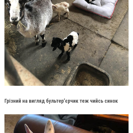
Грізний на вигляд бультер’єрчик теж чийсь синок