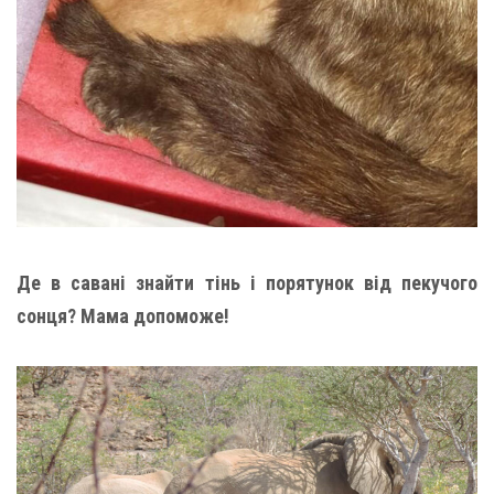
Де в савані знайти тінь і порятунок від пекучого
сонця? Мама допоможе!