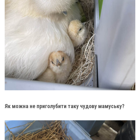
Як можна не приголубити таку чудову мамуську?