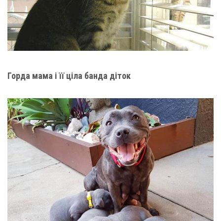
Горда мама і її ціла банда діток