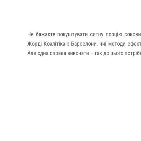
Не бажаєте покуштувати ситну порцію соковит
Жорді Коалітіка з Барселони, чиї методи ефект
Але одна справа виконати – так до цього потрі