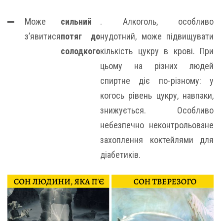
Може
сильний
. Алкоголь, особливо
з’явитися
потяг до
нудотний, може підвищувати
солодкого
кількість цукру в крові. При
цьому на різних людей
спиртне діє по-різному: у
когось рівень цукру, навпаки,
знижується. Особливо
небезпечно неконтрольоване
захоплення коктейлями для
діабетиків.