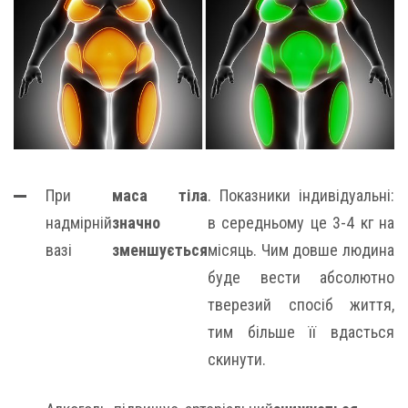
При
маса тіла
. Показники індивідуальні:
надмірній
значно
в середньому це 3-4 кг на
вазі
зменшується
місяць. Чим довше людина
буде вести абсолютно
тверезий спосіб життя,
тим більше її вдасться
скинути.