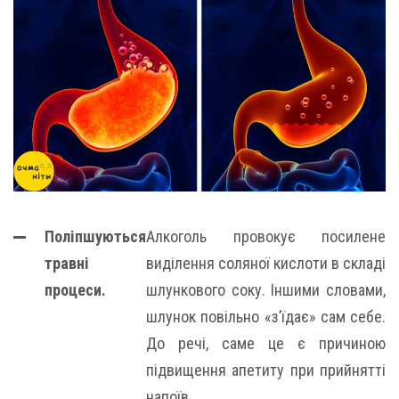
Поліпшуються
Алкоголь провокує посилене
травні
виділення соляної кислоти в складі
процеси.
шлункового соку. Іншими словами,
шлунок повільно «з’їдає» сам себе.
До речі, саме це є причиною
підвищення апетиту при прийнятті
напоїв.