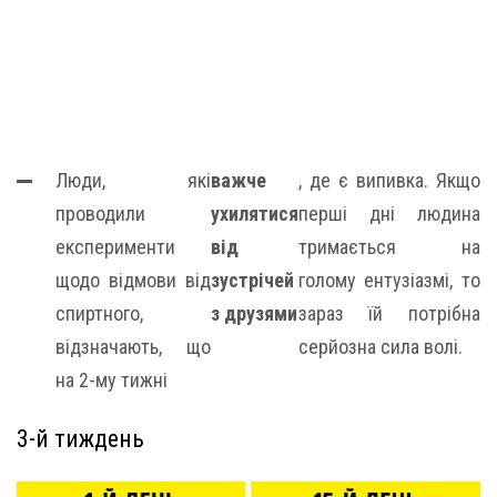
Люди, які
важче
, де є випивка. Якщо
проводили
ухилятися
перші дні людина
експерименти
від
тримається на
щодо відмови від
зустрічей
голому ентузіазмі, то
спиртного,
з друзями
зараз їй потрібна
відзначають, що
серйозна сила волі.
на 2-му тижні
3-й тиждень