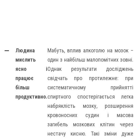
Людина
Мабуть, вплив алкоголю на мозок –
мислить
один з найбільш малопомітних зовні.
ясно і
Однак результати досліджень
працює
свідчать про протилежне: при
більш
систематичному прийнятті
продуктивно.
спиртного спостерігається легка
набряклість мозку, розширення
кровоносних судин і масова
загибель мозкових клітин через
нестачу кисню. Такі зміни дуже