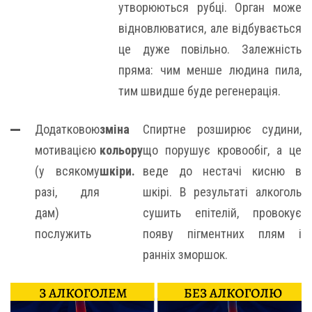
утворюються рубці. Орган може
відновлюватися, але відбувається
це дуже повільно. Залежність
пряма: чим менше людина пила,
тим швидше буде регенерація.
Додатковою
зміна
Спиртне розширює судини,
мотивацією
кольору
що порушує кровообіг, а це
(у всякому
шкіри.
веде до нестачі кисню в
разі, для
шкірі. В результаті алкоголь
дам)
сушить епітелій, провокує
послужить
появу пігментних плям і
ранніх зморшок.