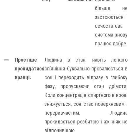
більше не
застоюється і
сечостатева
система знову
працює добре.
Простіше
Людина в стані навіть легкого
прокидатися
сп’яніння буквально провалюється в
вранці.
сон і переходить відразу в глибоку
фазу, пропускаючи стан дрімоти.
Коли концентрація спиртного в крові
знижується, сон стає поверхневим і
переривчастим. Людина
прокидається розбитою і аж ніяк не
відпочившою.