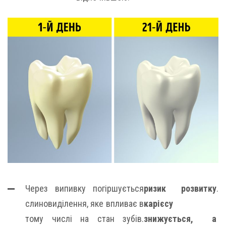
Через випивку погіршується
ризик розвитку
.
слиновиділення, яке впливає в
карієсу
тому числі на стан зубів.
знижується, а