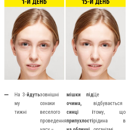
На 3-
йдуть
зовнішні
мішки під
Це
му
ознаки
очима,
відбувається
тижні
веселого
синці і
тому, що
проведення
припухлості
рідина в
часу –
на обличчі.
організмі