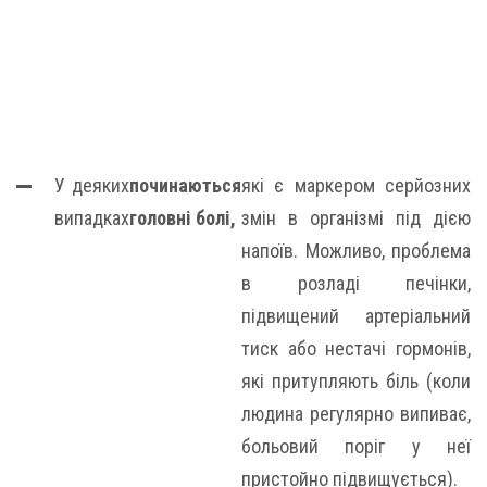
У деяких
починаються
які є маркером серйозних
випадках
головні болі,
змін в організмі під дією
напоїв. Можливо, проблема
в розладі печінки,
підвищений артеріальний
тиск або нестачі гормонів,
які притупляють біль (коли
людина регулярно випиває,
больовий поріг у неї
пристойно підвищується).