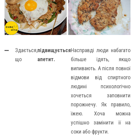
Здається,
підвищується
Насправді люди набагато
що
апетит.
більше їдять, якщо
випивають. А після повної
відмови від спиртного
людині психологічно
хочеться заповнити
порожнечу. Як правило,
їжею. Хоча можна
успішно замінити її на
соки або фрукти.