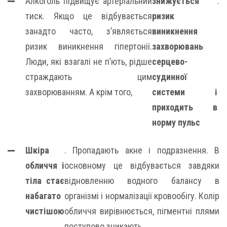
Алкоголь підвищує артеріальний
знижується
.
тиск. Якщо це відбувається
ризик
занадто часто, з’являється
виникнення
ризик виникнення гіпертонії.
захворювань
Люди, які взагалі не п’ють, рідше
серцево-
страждають цим
судинної
захворюванням. А крім того,
системи і
приходить в
норму пульс
Шкіра
. Пропадають акне і подразнення. В
обличчя і
основному це відбувається завдяки
тіла стає
відновленню водного балансу в
набагато
організмі і нормалізації кровообігу. Колір
чистішою
обличчя вирівнюється, пігментні плями
поступово зникають.