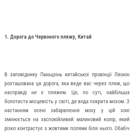
1. Дорога до Червоного пляжу, Китай
В заповіднику Паньцзінь китайської провінції Ляонін
розташована ця дорога, яка веде вас через пляж, що
насправді не є пляжем. Це, по суті, найбільша
болотиста місцевість у світі, де вода покрита мохом. З
настанням осені забарвлення моху у цій зоні
змінюється на заспокійливий малиновий колір, який
різко контрастує з жовтими полями біля нього. Обабіч