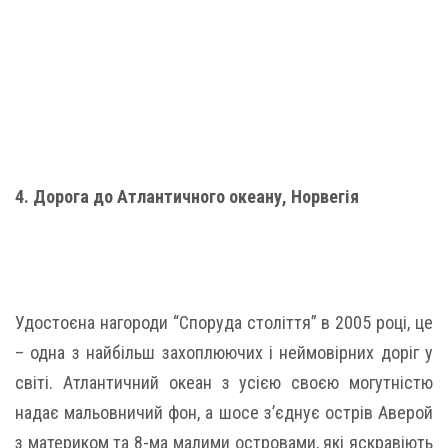
4. Дорога до Атлантичного океану, Норвегія
Удостоєна нагороди “Споруда століття” в 2005 році, це
– одна з найбільш захоплюючих і неймовірних доріг у
світі. Атлантичний океан з усією своєю могутністю
надає мальовничий фон, а шосе з’єднує острів Аверой
з материком та 8-ма малими островами, які яскравіють