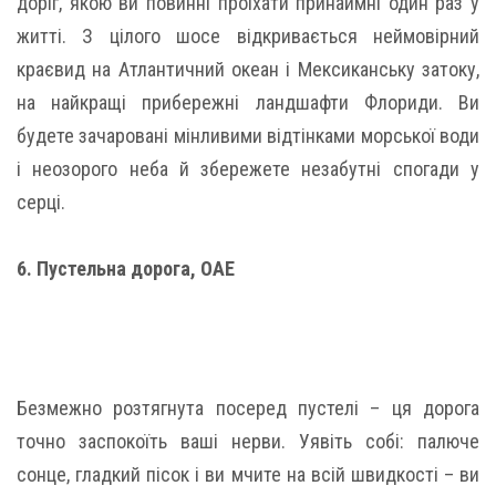
доріг, якою ви повинні проїхати принаймні один раз у
житті. З цілого шосе відкривається неймовірний
краєвид на Атлантичний океан і Мексиканську затоку,
на найкращі прибережні ландшафти Флориди. Ви
будете зачаровані мінливими відтінками морської води
і неозорого неба й збережете незабутні спогади у
серці.
6. Пустельна дорога, ОАЕ
Безмежно розтягнута посеред пустелі – ця дорога
точно заспокоїть ваші нерви. Уявіть собі: палюче
сонце, гладкий пісок і ви мчите на всій швидкості – ви