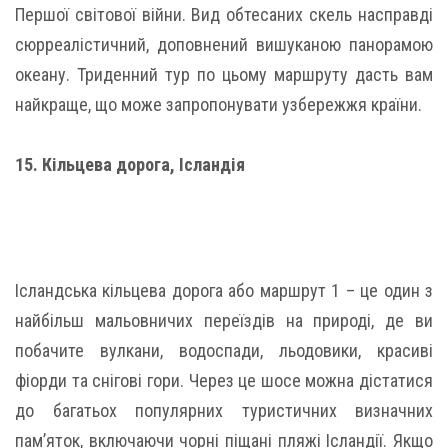
Першої світової війни. Вид обтесаних скель насправді
сюрреалістичний, доповнений вишуканою панорамою
океану. Триденний тур по цьому маршруту дасть вам
найкраще, що може запропонувати узбережжя країни.
15. Кільцева дорога, Ісландія
Ісландська кільцева дорога або маршрут 1 – це один з
найбільш мальовничих переїздів на природі, де ви
побачите вулкани, водоспади, льодовики, красиві
фіорди та снігові гори. Через це шосе можна дістатися
до багатьох популярних туристичних визначних
пам’яток, включаючи чорні піщані пляжі Ісландії. Якщо