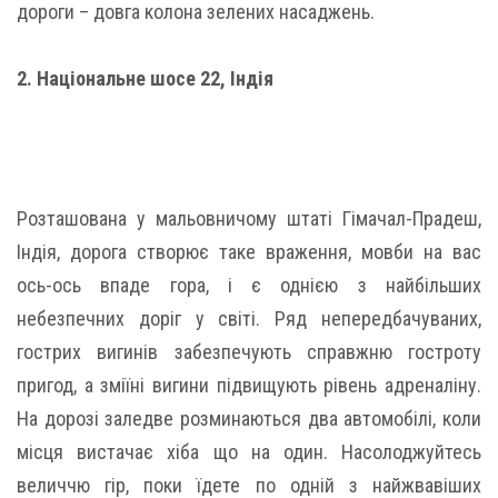
дороги – довга колона зелених насаджень.
2. Національне шосе 22, Індія
Розташована у мальовничому штаті Гімачал-Прадеш,
Індія, дорога створює таке враження, мовби на вас
ось-ось впаде гора, і є однією з найбільших
небезпечних доріг у світі. Ряд непередбачуваних,
гострих вигинів забезпечують справжню гостроту
пригод, а зміїні вигини підвищують рівень адреналіну.
На дорозі заледве розминаються два автомобілі, коли
місця вистачає хіба що на один. Насолоджуйтесь
величчю гір, поки їдете по одній з найжвавіших