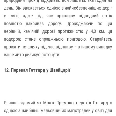
природний прохід відкривається лише кілька годин на
день. Він вважається однією з найнебезпечніших доріг
у світі, адже під час припливу підводний потік
повністю накриває дорогу. Проїжджаючи по цій
нерівній, кам’яній дорозі протяжністю у 4,3 км, ця
подорож стане справжньою пригодою. Старайтесь
проїхати по шляху під час відпливу – в іншому випадку
ваше авто ризикує потонути.
12. Перевал Готтард у Швейцарії
Раніше відомий як Монте Тремоло, перехід Готтард є
однією з найбільш мальовничих магістралей у світі для