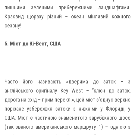
пишними зеленими прибережними ландшафтами.
Краєвид щоразу різний – океан мінливий кожного
сезону!
5. Міст до Кі-Вест, США
Часто його називають «дверима до заток – з
англійського оригіналу Key West – “ключ до заток,
дорога на схід – прим.перекл.», цей міст з’єднує верхнє
порізане узбережжя затоки з нижніми у Флориді, у
США. Міст є частиною знаменитого зарубіжного шосе
(так званого американського маршруту 1) – однією з