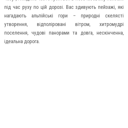
під час руху по цій дорозі. Вас здивують пейзажі, які
нагадають альпійські гори – природні скелясті
утворення, відполірованi вітром, хитромудрі
поселення, чудові панорами та довга, нескінченна,
ідеальна дорога.