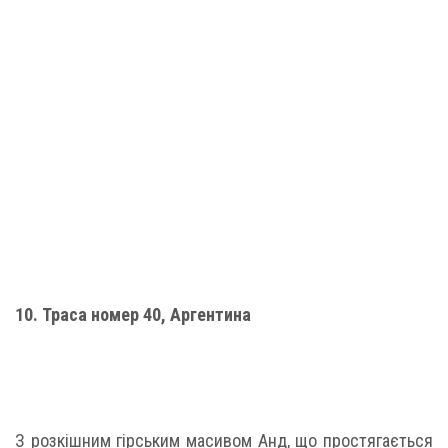
10. Траса номер 40, Аргентина
З розкішним гірським масивом Анд, що простягається