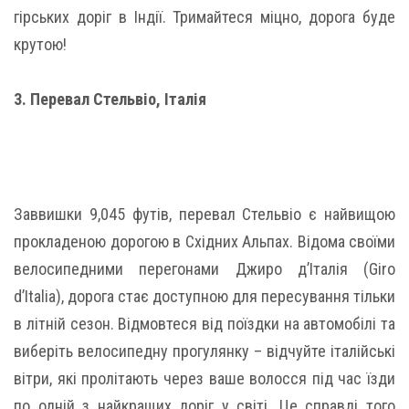
гірських доріг в Індії. Тримайтеся міцно, дорога буде
крутою!
3. Перевал Стельвіо, Італія
Заввишки 9,045 футів, перевал Стельвіо є найвищою
прокладеною дорогою в Східних Альпах. Відома своїми
велосипедними перегонами Джиро д’Італія (Giro
d’Italia), дорога стає доступною для пересування тільки
в літній сезон. Відмовтеся від поїздки на автомобілі та
виберіть велосипедну прогулянку – відчуйте італійські
вітри, які пролітають через ваше волосся під час їзди
по одній з найкращих доріг у світі. Це справді того