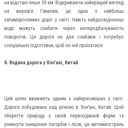
на відстані лише 30 км. Відкриваючи найкращий вигляд
на верхів’я Гімалаїв, це одна з найбільш
запаморочливих доріг у світі. Навіть найдосвідченіші
водії можуть схибити через непередбачуваність
поворотів. Ця дорога не для слабаків і потребує
спеціальної підготовки, щоб по ній проїхатися.
8. Водяна дорога у Хінґані, Китай
Цей шлях вважають одним з найкрасивіших у світі.
Дорога побудована над річкою в Хінґані, Китай. Щоб
зберегти природу у своїй первозданній формі та
уникнути знищення пагорбів і лісів, ця автомагістраль