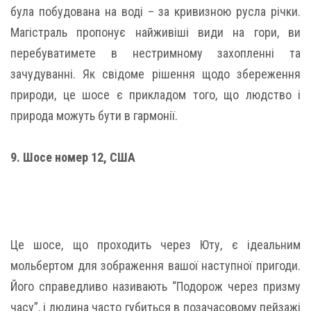
була побудована на воді – за кривизною русла річки.
Магістраль пропонує найживіші види на гори, ви
перебуватимете в нестримному захопленні та
зачудуванні. Як свідоме рішення щодо збереження
природи, це шосе є прикладом того, що людство і
природа можуть бути в гармонії.
9. Шосе номер 12, США
Це шосе, що проходить через Юту, є ідеальним
мольбертом для зображення вашої наступної пригоди.
Його справедливо називають “Подорож через призму
часу”, і людина часто губиться в позачасовому пейзажі