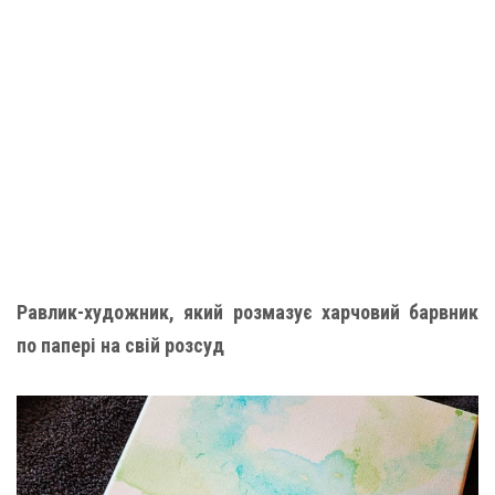
Равлик-художник, який розмазує харчовий барвник
по папері на свій розсуд