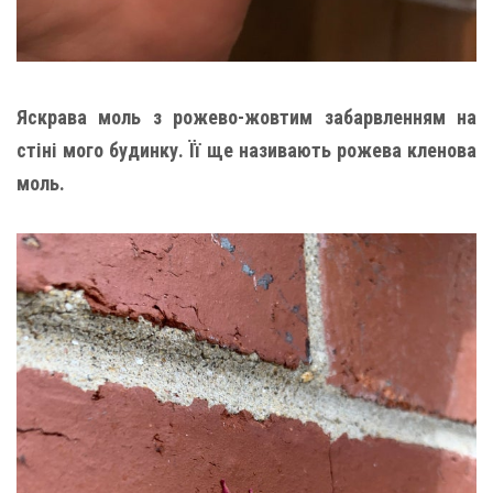
Яскрава моль з рожево-жовтим забарвленням на
стіні мого будинку. Її ще називають рожева кленова
моль.