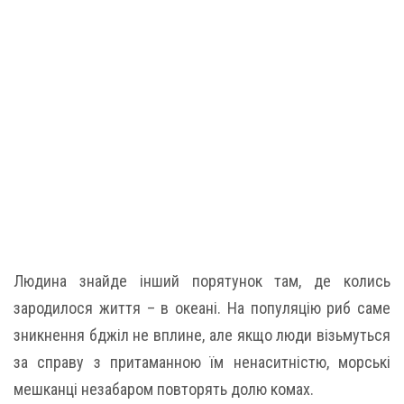
Людина знайде інший порятунок там, де колись
зародилося життя – в океані. На популяцію риб саме
зникнення бджіл не вплине, але якщо люди візьмуться
за справу з притаманною їм ненаситністю, морські
мешканці незабаром повторять долю комах.