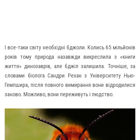
І все-таки світу необхідні бджоли. Колись 65 мільйонів
років тому природа назавжди викреслила з «книги
життя» динозаврів, але бджіл залишила. Точніше, за
словами біолога Сандри Рехан з Університету Нью-
Гемпшира, після повного вимирання вони відродилися
заново. Можливо, вони переживуть і людство.