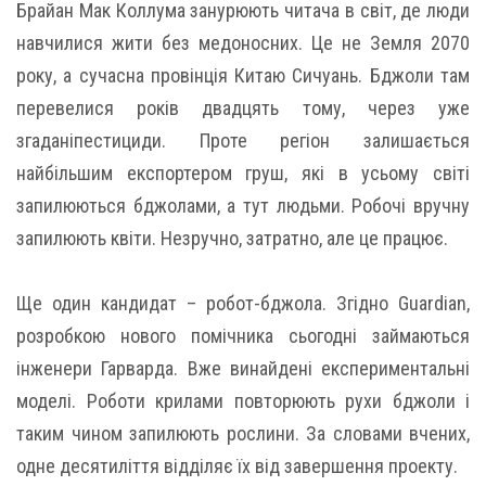
Брайан Мак Коллума занурюють читача в світ, де люди
навчилися жити без медоносних. Це не Земля 2070
року, а сучасна провінція Китаю Сичуань. Бджоли там
перевелися років двадцять тому, через уже
згаданіпестициди. Проте регіон залишається
найбільшим експортером груш, які в усьому світі
запилюються бджолами, а тут людьми. Робочі вручну
запилюють квіти. Незручно, затратно, але це працює.
Ще один кандидат – робот-бджола. Згідно Guardian,
розробкою нового помічника сьогодні займаються
інженери Гарварда. Вже винайдені експериментальні
моделі. Роботи крилами повторюють рухи бджоли і
таким чином запилюють рослини. За словами вчених,
одне десятиліття відділяє їх від завершення проекту.