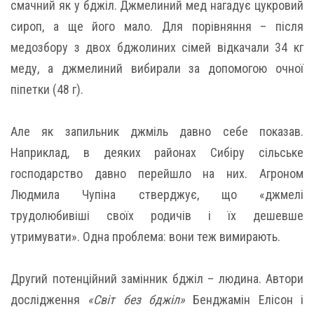
смачний як у бджіл. Джмелиний мед нагадує цукровий
сироп, а ще його мало. Для порівняння – після
медозбору з двох бджолиних сімей відкачали 34 кг
меду, а джмелиний вибирали за допомогою очної
піпетки (48 г).
Але як запильник джміль давно себе показав.
Наприклад, в деяких районах Сибіру сільське
господарство давно перейшло на них. Агроном
Людмила Чупіна стверджує, що «джмелі
трудолюбивіші своїх родичів і їх дешевше
утримувати». Одна проблема: вони теж вимирають.
Другий потенційний замінник бджіл – людина. Автори
дослідження
«Світ без бджіл»
Бенджамін Елісон і