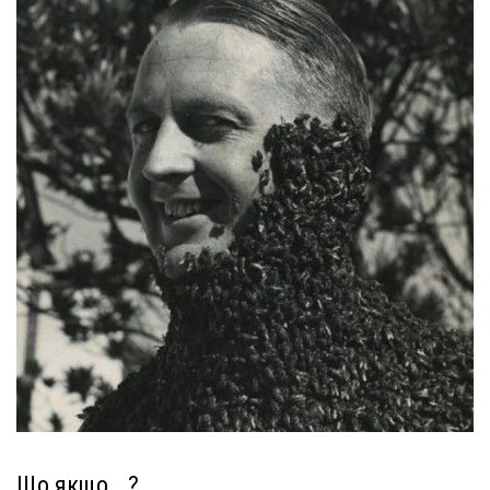
Що якщо …?