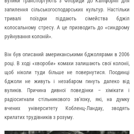
вулики транспортують з Флориди до Каліфорнії для
запилення сільськогосподарських культур. Настільки
тривалі поїздки піддають сімейства бджіл
колосальному стресу. А це призводить до «синдрому
руйнування колоній».
Він був описаний американськими бджолярами в 2006
році. В ході «хвороби» комахи залишають свої колонії,
щоб ніколи туди більше не повернутися. Поодинці
бджоли не живуть і незабаром гинуть далеко від
вуликів. Причина дивної поведінки – хімікати і
радіосигнали стільникового зв’язку, які, на думку
вчених університету Кобленц-Ландау, зводять
крилатих трудівників з розуму.