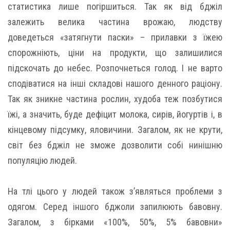
статистика лише погіршиться. Так як від бджіл
залежить велика частина врожаю, людству
доведеться «затягнути паски» – прилавки з їжею
спорожніють, ціни на продукти, що залишилися
підскочать до небес. Розпочнеться голод. І не варто
сподіватися на інші складові нашого денного раціону.
Так як зникне частина рослин, худоба теж позбутися
їжі, а значить, буде дефіцит молока, сирів, йогуртів і, в
кінцевому підсумку, яловичини. Загалом, як не крути,
світ без бджіл не зможе дозволити собі нинішню
популяцію людей.
На тлі цього у людей також з’являться проблеми з
одягом. Серед іншого бджоли запилюють бавовну.
Загалом, з бірками «100%, 50%, 5% бавовни»