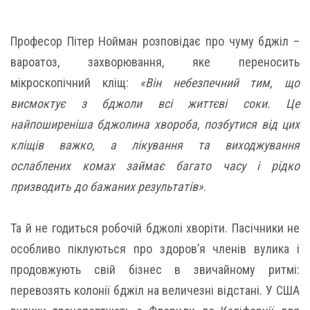
Професор Пітер Нойман розповідає про чуму бджіл –
вароатоз, захворювання, яке переносить
мікроскопічний кліщ:
«Він небезпечний тим, що
висмоктує з бджоли всі життєві соки. Це
найпоширеніша бджолина хвороба, позбутися від цих
кліщів важко, а лікування та виходжування
ослаблених комах займає багато часу і рідко
призводить до бажаних результатів»
.
Та й не годиться робочій бджолі хворіти. Пасічники не
особливо піклуються про здоров’я членів вулика і
продовжують свій бізнес в звичайному ритмі:
перевозять колонії бджіл на величезні відстані. У США