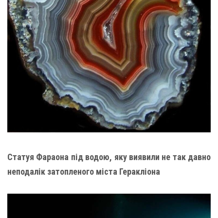
Статуя Фараона під водою, яку виявили не так давно
неподалік затопленого міста Геракліона