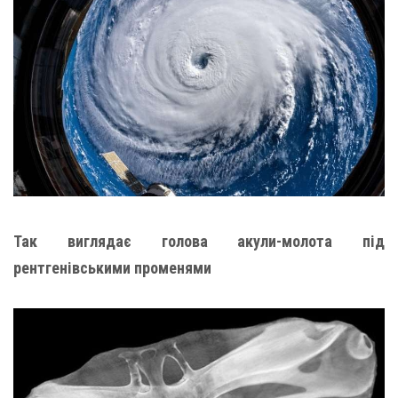
Так виглядає голова акули-молота під
рентгенівськими променями