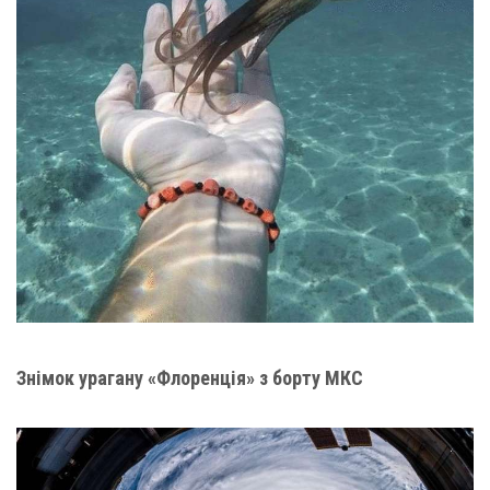
Знімок урагану «Флоренція» з борту МКС