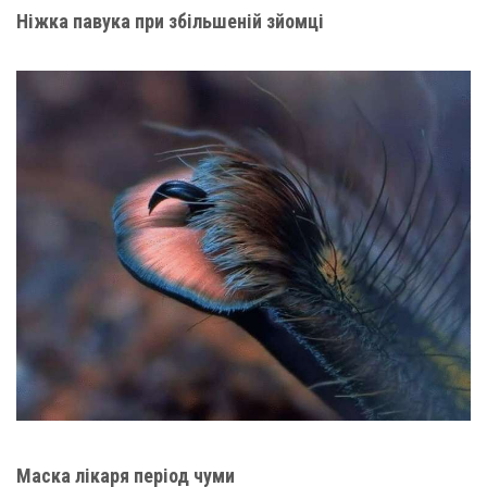
Ніжка павука при збільшеній зйомці
Маска лікаря період чуми