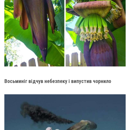
Восьминіг відчув небезпеку і випустив чорнило