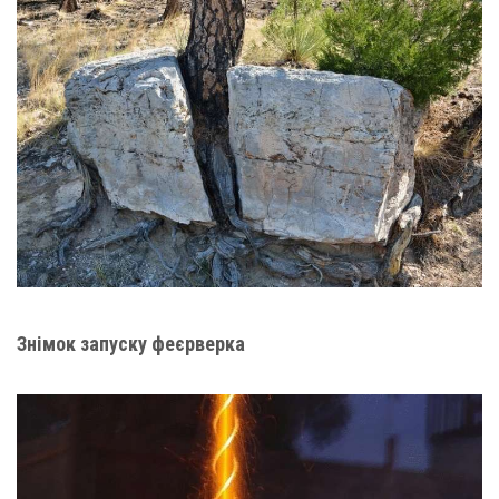
Знімок запуску феєрверка