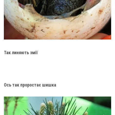
Так линяють змії
Ось так проростає шишка