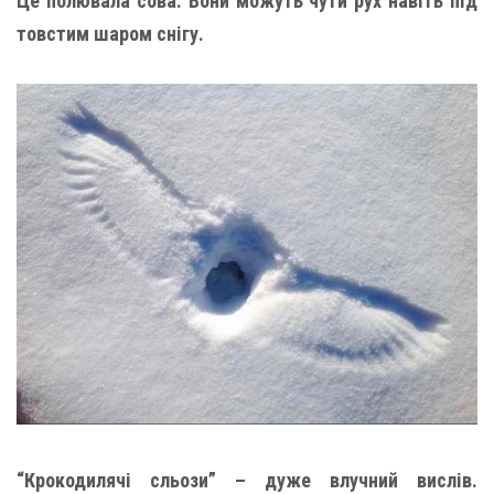
Це полювала сова. Вони можуть чути рух навіть під
товстим шаром снігу.
“Крокодилячі сльози” – дуже влучний вислів.