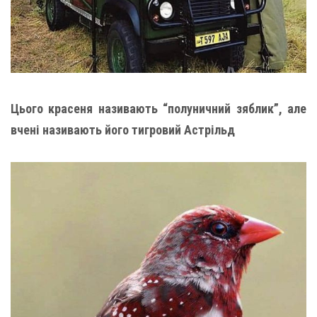
Цього красеня називають “полуничний зяблик”, але
вчені називають його тигровий Астрільд