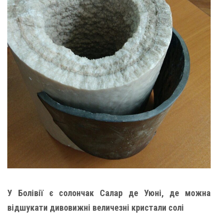
У Болівії є солончак Салар де Уюні, де можна
відшукати дивовижні величезні кристали солі