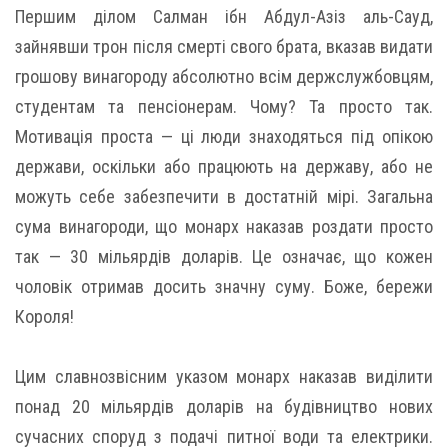
Першим ділом Салман ібн Абдул-Азіз аль-Сауд,
зайнявши трон після смерті свого брата, вказав видати
грошову винагороду абсолютно всім держслужбовцям,
студентам та пенсіонерам. Чому? Та просто так.
Мотивація проста — ці люди знаходяться під опікою
держави, оскільки або працюють на державу, або не
можуть себе забезпечити в достатній мірі. Загальна
сума винагороди, що монарх наказав роздати просто
так — 30 мільярдів доларів. Це означає, що кожен
чоловік отримав досить значну суму. Боже, бережи
Короля!
Цим славнозвісним указом монарх наказав виділити
понад 20 мільярдів доларів на будівництво нових
сучасних споруд з подачі питної води та електрики.