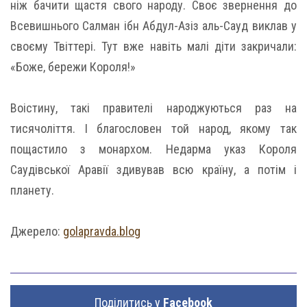
ніж бачити щастя свого народу. Своє звернення до
Всевишнього Салман ібн Абдул-Азіз аль-Сауд виклав у
своєму Твіттері. Тут вже навіть малі діти закричали:
«Боже, бережи Короля!»
Воістину, такі правителі народжуються раз на
тисячоліття. І благословен той народ, якому так
пощастило з монархом. Недарма указ Короля
Саудівської Аравії здивував всю країну, а потім і
планету.
Джерело:
golapravda.blog
Поділитись у
Facebook