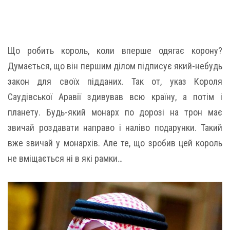
Що робить король, коли вперше одягає корону?
Думається, що він першим ділом підписує який-небудь
закон для своїх підданих. Так от, указ Короля
Саудівської Аравії здивував всю країну, а потім і
планету. Будь-який монарх по дорозі на трон має
звичай роздавати направо і наліво подарунки. Такий
вже звичай у монархів. Але те, що зробив цей король
не вміщається ні в які рамки…