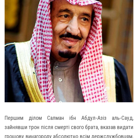
Першим ділом Салман ібн Абдул-Азіз аль-Сауд,
зайнявши трон після смерті свого брата, вказав видати
грошову винагороду абсолютно всім держслужбовцям,