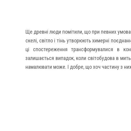
Ще древні люди помітили, що при певних умовах,
скелі, світло і тінь утворюють химерні поєднан
ці спостереження трансформувалися в кон
залишається випадок, коли світобудова в мить 
намалювати може. І добре, що хоч частину з ни