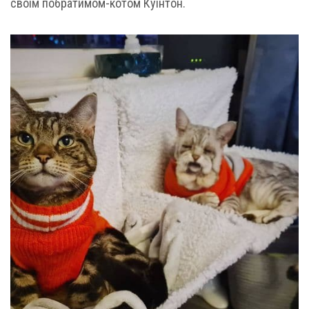
своїм побратимом-котом Куїнтон.