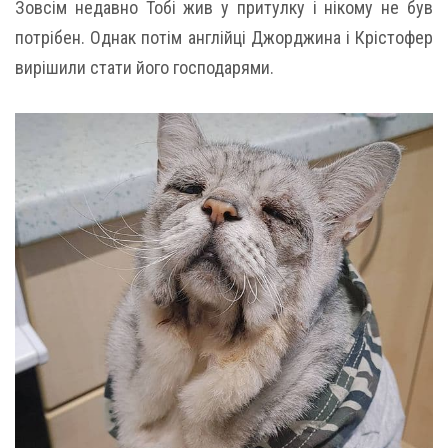
Зовсім недавно Тобі жив у притулку і нікому не був
потрібен. Однак потім англійці Джорджина і Крістофер
вирішили стати його господарями.