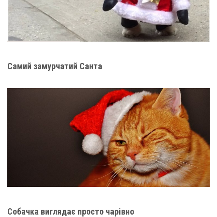
Самий замурчатий Санта
Собачка виглядає просто чарівно