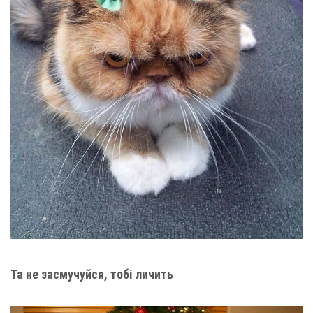
Та не засмучуйся, тобі личить