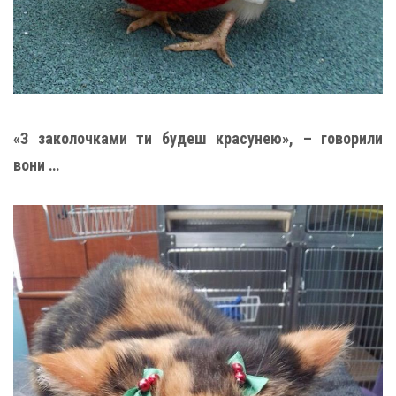
«З заколочками ти будеш красунею», – говорили
вони …