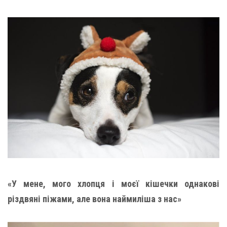
«У мене, мого хлопця і моєї кішечки однакові
різдвяні піжами, але вона наймиліша з нас»