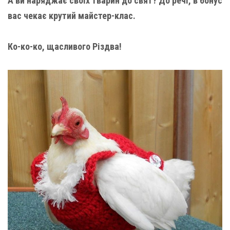
А ви наряджає своїх тварин до свят? До речі, в бонус
вас чекає крутий майстер-клас.
Ко-ко-ко, щасливого Різдва!