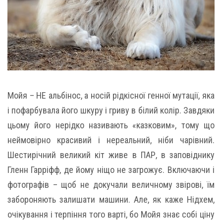
Мойя – НЕ альбінос, а носій рідкісної генної мутації, яка
і пофарбувала його шкуру і гриву в білий колір. Завдяки
цьому його нерідко називають «казковим», тому що
неймовірно красивий і нереальний, ніби чарівний.
Шестирічний великий кіт живе в ПАР, в заповіднику
Гленн Гарріфф, де йому ніщо не загрожує. Включаючи і
фотографів – щоб не докучали величному звірові, їм
забороняють залишати машини. Але, як каже Нідхем,
очікування і терпіння того варті, бо Мойя знає собі ціну