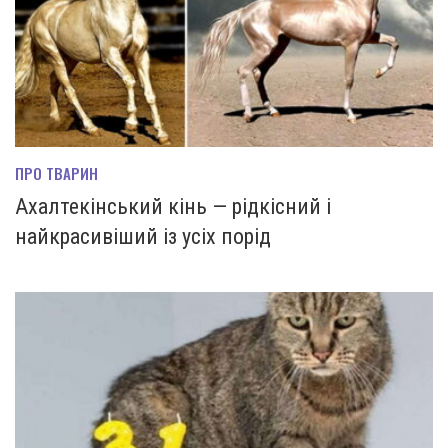
ПРО ТВАРИН
Аxaлтекінський кінь — рідкісний і
найкрасивіший із усіх порід