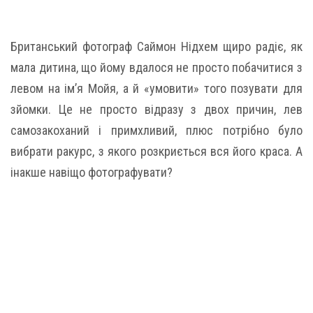
Британський фотограф Саймон Нідхем щиро радіє, як
мала дитина, що йому вдалося не просто побачитися з
левом на ім’я Мойя, а й «умовити» того позувати для
зйомки. Це не просто відразу з двох причин, лев
самозакоханий і примхливий, плюс потрібно було
вибрати ракурс, з якого розкриється вся його краса. А
інакше навіщо фотографувати?