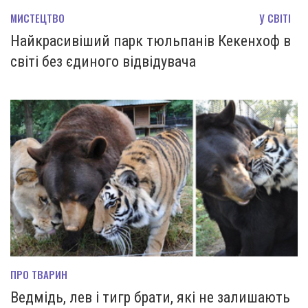
МИСТЕЦТВО
У СВІТІ
Найкрасивіший парк тюльпанів Кекенхоф в
світі без єдиного відвідувача
ПРО ТВАРИН
Ведмідь, лев і тигр брати, які не залишають