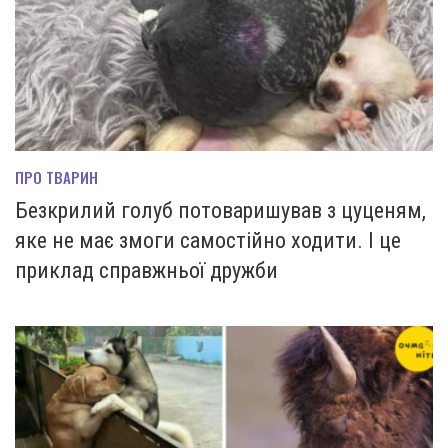
ПРО ТВАРИН
Безкрилий голуб потоваришував з цуценям,
яке не має змоги самостійно ходити. І це
приклад справжньої дружби