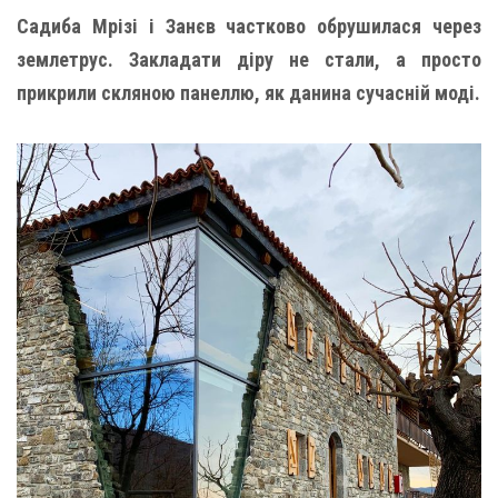
Садиба Мрізі і Занєв частково обрушилася через
землетрус. Закладати діру не стали, а просто
прикрили скляною панеллю, як данина сучасній моді.