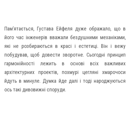
Пам’ятається, Густава Ейфеля дуже ображало, що в
його час інженерів вважали бездушними механіками,
які не розбираються в красі і естетиці. Він і вежу
побудував, щоб довести зворотне. Сьогодні принцип
гармонійності лежить в основі всіх важливих
архітектурних проектів, похмурі цегляні хмарочоси
йдуть в минуле. Думка йде далі і тоді народжуються
ось такі дивовижні споруди.