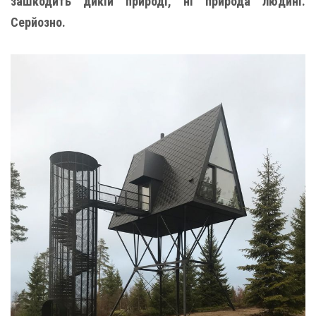
зашкодить дикій природі, ні природа людині.
Серйозно.