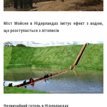
Міст Мойсея в Нідерландах імітує ефект з водою,
що розступається з літописів
Незвичайний готель в Нідерландах