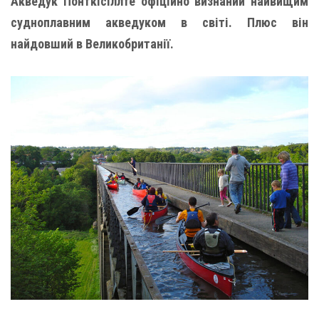
Акведук Понткісіллте офіційно визнаний найвищим
судноплавним акведуком в світі. Плюс він
найдовший в Великобританії.