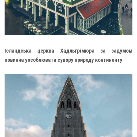
Ісландська церква Хадльгрімюра за задумом
повинна уособлювати сувору природу континенту