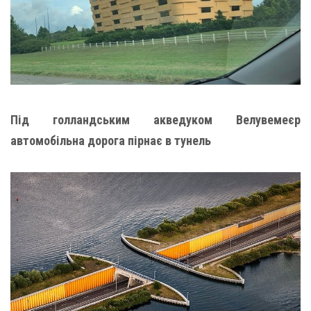
Під голландським акведуком Велувемеєр
автомобільна дорога пірнає в тунель