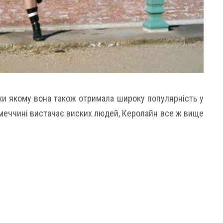
ки якому вона також отримала широку популярність у
імеччині вистачає виских людей, Керолайн все ж вище