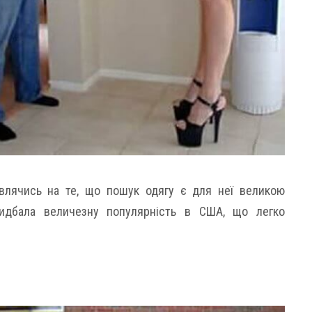
ивлячись на те, що пошук одягу є для неї великою
идбала величезну популярність в США, що легко