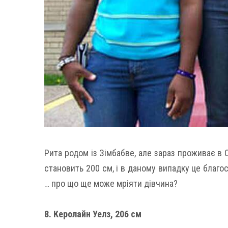
Рита родом із Зімбабве, але зараз проживає в С
становить 200 см, і в даному випадку це благо
… про що ще може мріяти дівчина?
8. Керолайн Уелз, 206 см