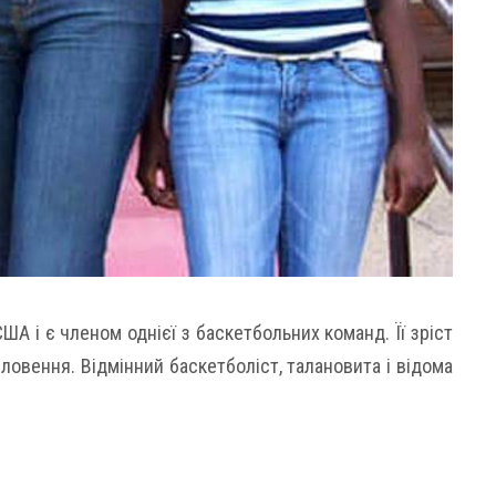
ША і є членом однієї з баскетбольних команд. Її зріст
словення. Відмінний баскетболіст, талановита і відома