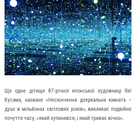
Ще одне дітище 87-річної японської художниці Яеї
Кусама, назване «Нескінченна дзеркальна кімната –
душі в мільйонах світлових років», викликає подвійне
почуття часу, «який зупинився, і який триває вічно».