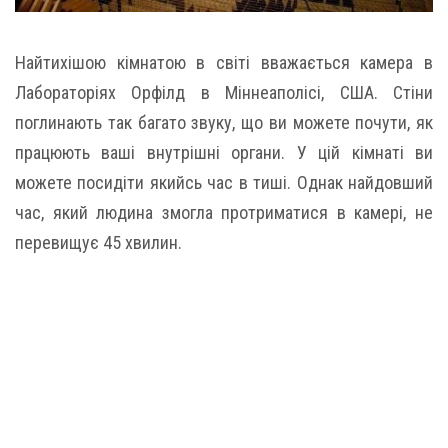
Найтихішою кімнатою в світі вважається камера в
Лабораторіях Орфілд в Міннеаполісі, США. Стіни
поглинають так багато звуку, що ви можете почути, як
працюють ваші внутрішні органи. У цій кімнаті ви
можете посидіти якийсь час в тиші. Однак найдовший
час, який людина змогла протриматися в камері, не
перевищує 45 хвилин.