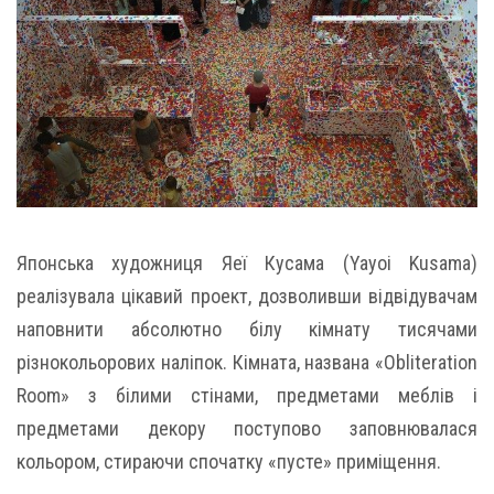
Японська художниця Яеї Кусама (Yayoi Kusama)
реалізувала цікавий проект, дозволивши відвідувачам
наповнити абсолютно білу кімнату тисячами
різнокольорових наліпок. Кімната, названа «Obliteration
Room» з білими стінами, предметами меблів і
предметами декору поступово заповнювалася
кольором, стираючи спочатку «пусте» приміщення.