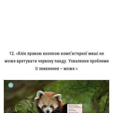
12. «Клік правою кнопкою комп’ютерної миші не
може врятувати червону панду. Ухвалення проблеми
її зникнення – може »