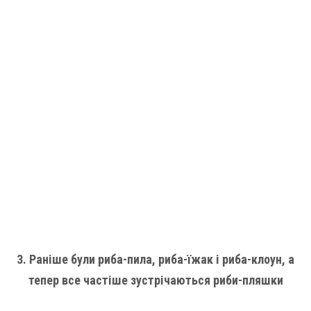
3. Раніше були риба-пила, риба-їжак і риба-клоун, а
тепер все частіше зустрічаються риби-пляшки