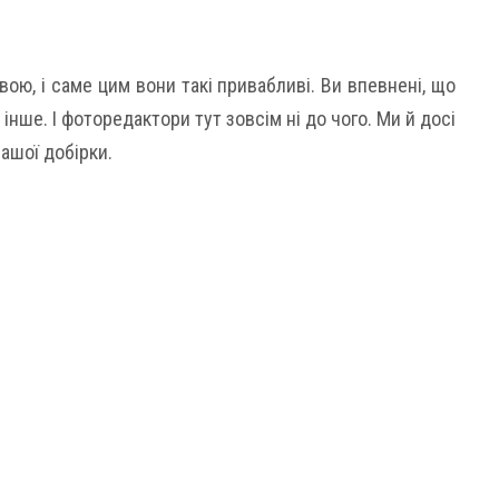
вою, і саме цим вони такі привабливі. Ви впевнені, що
 інше. І фоторедактори тут зовсім ні до чого. Ми й досі
ашої добірки.