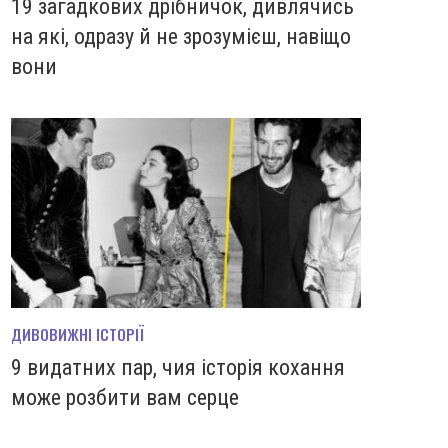
19 загадкових дрібничок, дивлячись
на які, одразу й не зрозумієш, навіщо
вони
ДИВОВИЖНІ ІСТОРІЇ
9 видатних пар, чия історія кохання
може розбити вам серце