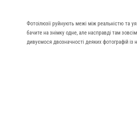
Фотоілюзії руйнують межі між реальністю та уя
бачите на знімку одне, але насправді там зовсім
дивуємося двозначності деяких фотографій із н