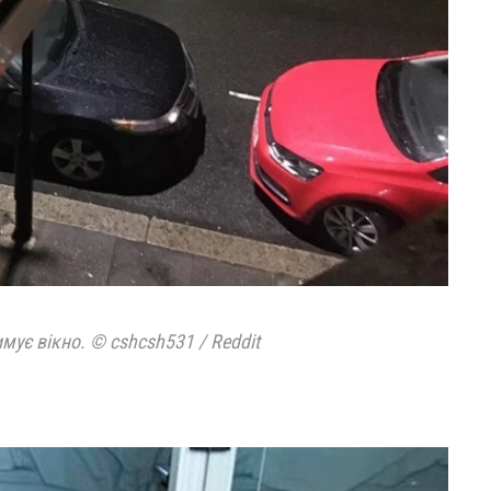
мує вікно. © cshcsh531 / Reddit