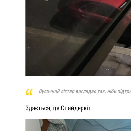
Вуличний ліхтар виглядає так, ніби підтри
Здається, це Спайдеркіт