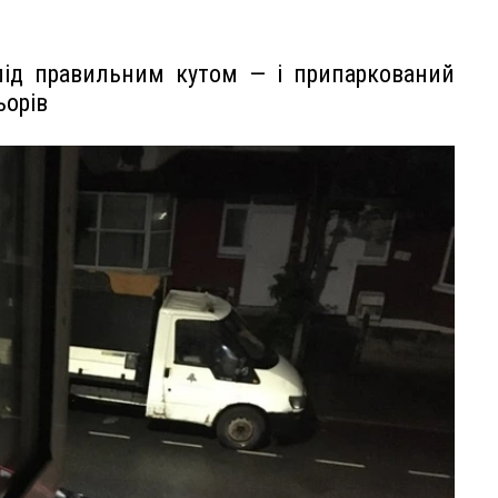
під правильним кутом — і припаркований
ьорів