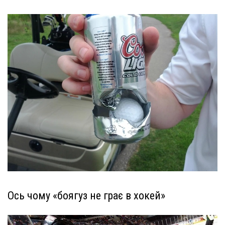
Ось чому «боягуз не грає в хокей»