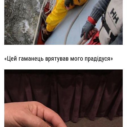
«Цей гаманець врятував мого прадідуся»