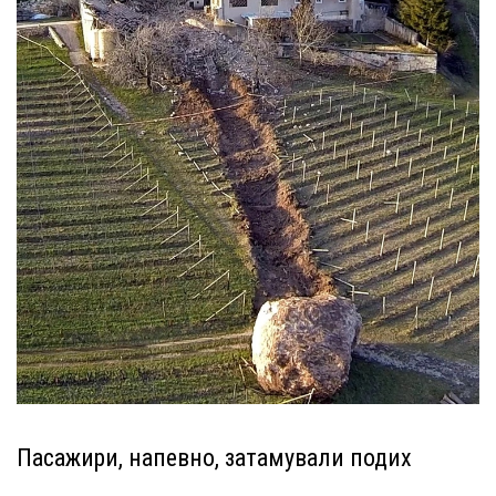
Пасажири, напевно, затамували подих