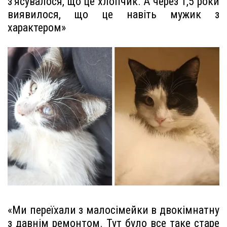
з’ясувалося, що це хлопчик. А через 1,5 роки
виявилося, що це навіть мужик з
характером»
«Ми переїхали з малосімейки в двокімнатну
з давнім ремонтом. Тут було все таке старе