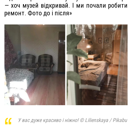
— хоч музей відкривай. І ми почали робити
ремонт. Фото до і після»
У вас дуже красиво і ніжно! © Lilienskaya / Pikabu