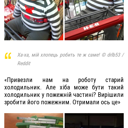
Ха-ха, мій хлопець робить те ж саме! © drlb53 /
Reddit
«Привезли нам на роботу старий
холодильник. Але хіба може бути такий
холодильник у пожежній частині? Вирішили
зробити його пожежним. Отримали ось це»