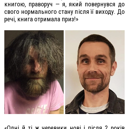
книгою, праворуч — я, який повернувся до
свого нормального стану після її виходу. До
речі, книга отримала приз!»
«Одні й ті ж черевики нові і після 2 років