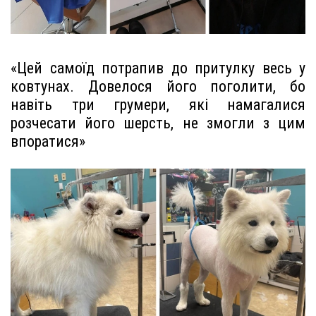
«Цей самоїд потрапив до притулку весь у
ковтунах. Довелося його поголити, бо
навіть три грумери, які намагалися
розчесати його шерсть, не змогли з цим
впоратися»