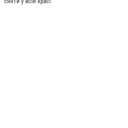
сяяти у всій красі