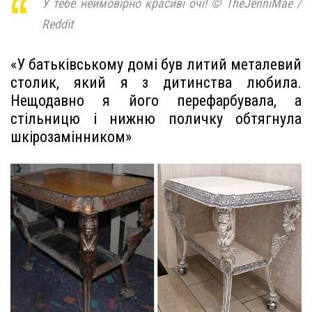
У тебе неймовірно красиві очі! © TheJenniMae /
Reddit
«У батьківському домі був литий металевий
столик, який я з дитинства любила.
Нещодавно я його перефарбувала, а
стільницю і нижню поличку обтягнула
шкірозамінником»