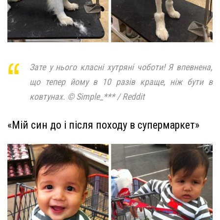
Зате у нього класні хутряні чоботи! Я впевнена,
що тепер йому в 10 разів краще, ніж бути в
ковтунах. © Simple_*** / Reddit
«Мій син до і після походу в супермаркет»