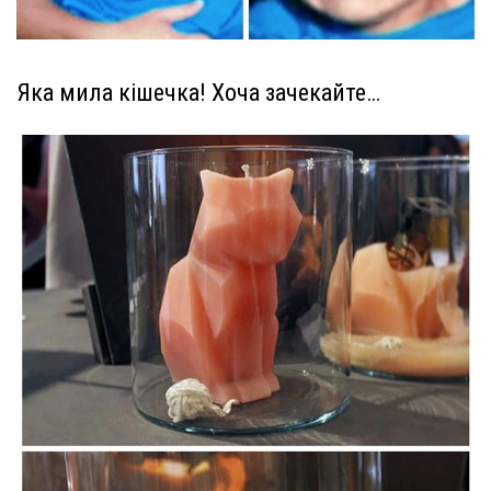
Яка мила кішечка! Хоча зачекайте…