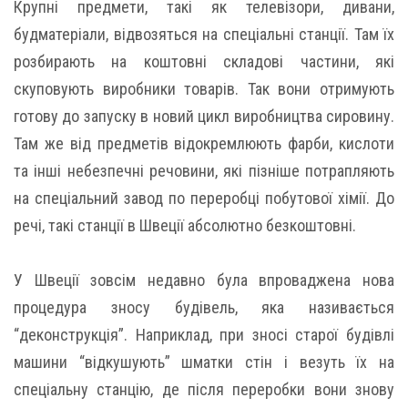
Крупні предмети, такі як телевізори, дивани,
будматеріали, відвозяться на спеціальні станції. Там їх
розбирають на коштовні складові частини, які
скуповують виробники товарів. Так вони отримують
готову до запуску в новий цикл виробництва сировину.
Там же від предметів відокремлюють фарби, кислоти
та інші небезпечні речовини, які пізніше потрапляють
на спеціальний завод по переробці побутової хімії. До
речі, такі станції в Швеції абсолютно безкоштовні.
У Швеції зовсім недавно була впроваджена нова
процедура зносу будівель, яка називається
“деконструкція”. Наприклад, при зносі старої будівлі
машини “відкушують” шматки стін і везуть їх на
спеціальну станцію, де після переробки вони знову