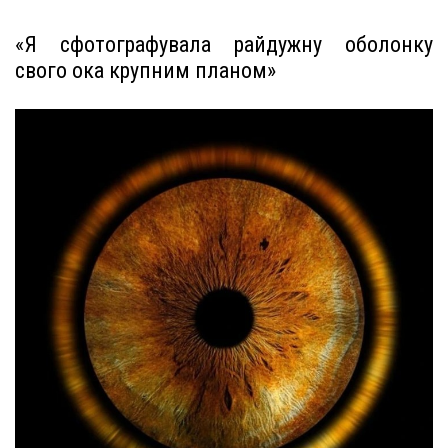
«Я сфотографувала райдужну оболонку
свого ока крупним планом»