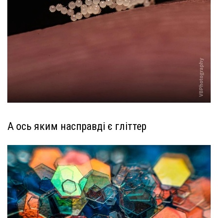
А ось яким насправді є гліттер