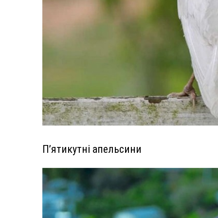
П’ятикутні апельсини