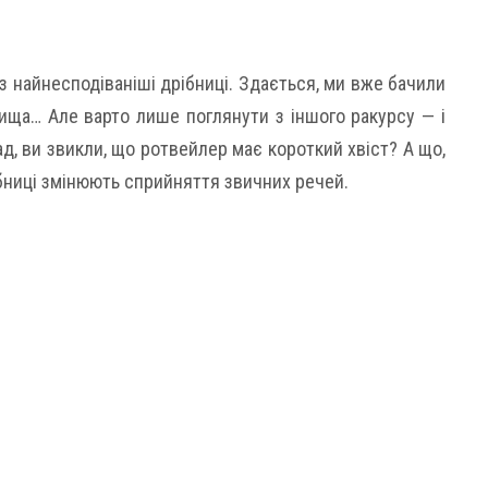
з найнесподіваніші дрібниці. Здається, ми вже бачили
вища… Але варто лише поглянути з іншого ракурсу — і
ад, ви звикли, що ротвейлер має короткий хвіст? А що,
ібниці змінюють сприйняття звичних речей.