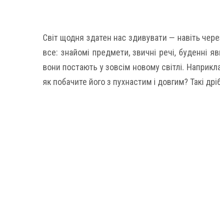
Світ щодня здатен нас здивувати — навіть чере
все: знайомі предмети, звичні речі, буденні я
вони постають у зовсім новому світлі. Наприкл
як побачите його з пухнастим і довгим? Такі др