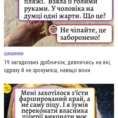
ЦІКАВИНКИ
19 загадкових дрібничок, дивлячись на які,
одразу й не зрозумієш, навіщо вони