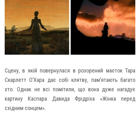
Сцену, в якій повернулася в розорений маєток Тара
Скарлетт О’Хара дає собі клятву, пам’ятають багато
хто. Однак не всі помітили, що вона дуже нагадує
картину Каспара Давида Фрідріха «Жінка перед
східним сонцем».