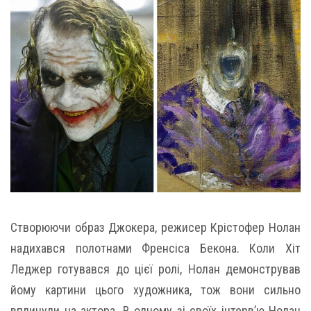
Створюючи образ Джокера, режисер Крістофер Нолан
надихався полотнами Френсіса Бекона. Коли Хіт
Леджер готувався до цієї ролі, Нолан демонстрував
йому картини цього художника, тож вони сильно
вплинули на актора. В одному зі своїх інтерв’ю Нолан