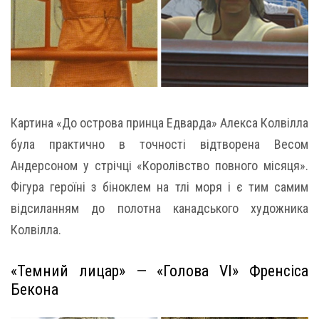
Картина «До острова принца Едварда» Алекса Колвілла
була практично в точності відтворена Весом
Андерсоном у стрічці «Королівство повного місяця».
Фігура героїні з біноклем на тлі моря і є тим самим
відсиланням до полотна канадського художника
Колвілла.
«Темний лицар» — «Голова VI» Френсіса
Бекона