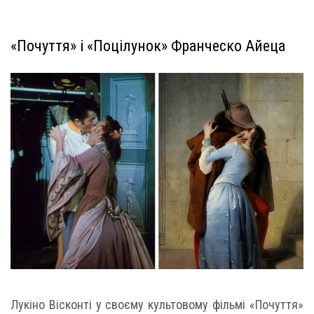
«Почуття» і «Поцілунок» Франческо Айеца
Лукіно Вісконті у своєму культовому фільмі «Почуття»