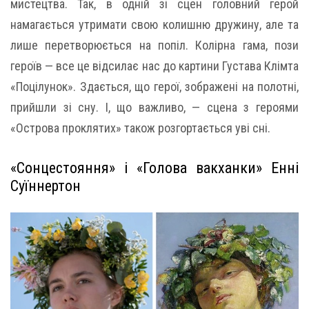
мистецтва. Так, в одній зі сцен головний герой
намагається утримати свою колишню дружину, але та
лише перетворюється на попіл. Колірна гама, пози
героїв — все це відсилає нас до картини Густава Клімта
«Поцілунок». Здається, що герої, зображені на полотні,
прийшли зі сну. І, що важливо, — сцена з героями
«Острова проклятих» також розгортається уві сні.
«Сонцестояння» і «Голова вакханки» Енні
Суїннертон