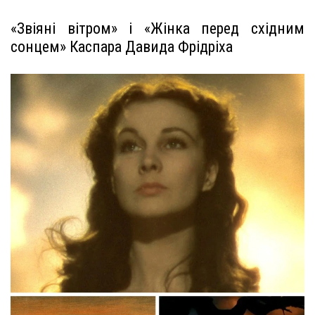
«Звіяні вітром» і «Жінка перед східним
сонцем» Каспара Давида Фрідріха