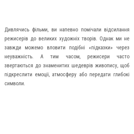
Дивлячись фільми, ви напевно помічали відсилання
режисерів до великих художніх творів. Однак ми не
завжди можемо вловити подібні «підказки» через
неуважність. А тим часом, режисери часто
звертаються до знаменитих шедеврів живопису, щоб
підкреслити емоції, атмосферу або передати глибокі
символи.