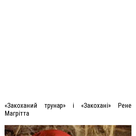
«Закоханий трунар» і «Закохані» Рене
Магрітта