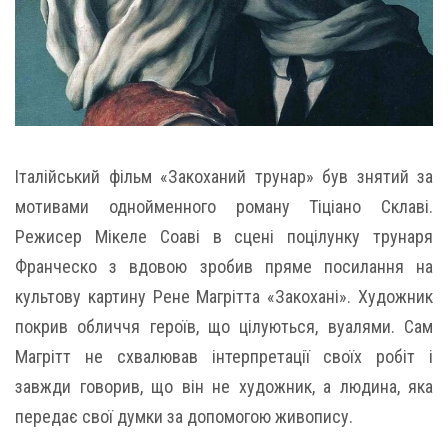
Італійський фільм «Закоханий трунар» був знятий за
мотивами однойменного роману Тіціано Склаві.
Режисер Мікеле Соаві в сцені поцілунку трунаря
Франческо з вдовою зробив пряме посилання на
культову картину Рене Магрітта «Закохані». Художник
покрив обличчя героїв, що цілуються, вуалями. Сам
Магрітт не схвалював інтерпретації своїх робіт і
завжди говорив, що він не художник, а людина, яка
передає свої думки за допомогою живопису.