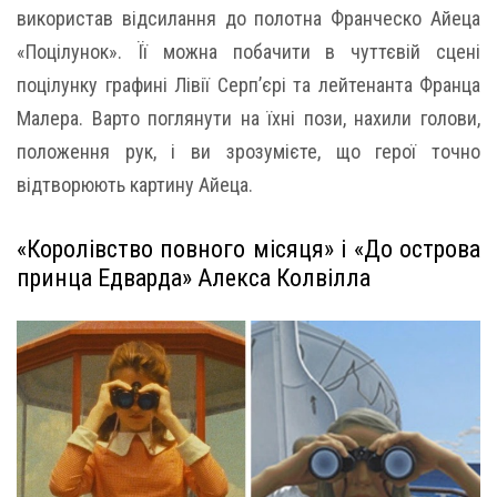
використав відсилання до полотна Франческо Айеца
«Поцілунок». Її можна побачити в чуттєвій сцені
поцілунку графині Лівії Серп’єрі та лейтенанта Франца
Малера. Варто поглянути на їхні пози, нахили голови,
положення рук, і ви зрозумієте, що герої точно
відтворюють картину Айеца.
«Королівство повного місяця» і «До острова
принца Едварда» Алекса Колвілла