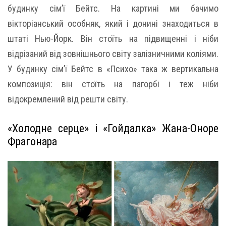
будинку сім’ї Бейтс. На картині ми бачимо
вікторіанський особняк, який і донині знаходиться в
штаті Нью-Йорк. Він стоїть на підвищенні і ніби
відрізаний від зовнішнього світу залізничними коліями.
У будинку сім’ї Бейтс в «Психо» така ж вертикальна
композиція: він стоїть на пагорбі і теж ніби
відокремлений від решти світу.
«Холодне серце» і «Гойдалка» Жана-Оноре
Фрагонара