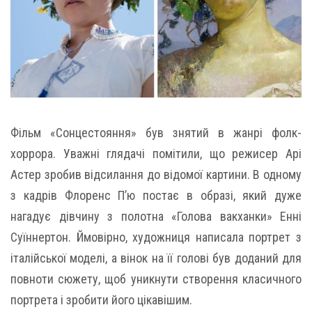
Фільм «Сонцестояння» був знятий в жанрі фолк-
хоррора. Уважні глядачі помітили, що режисер Арі
Астер зробив відсилання до відомої картини. В одному
з кадрів Флоренс П’ю постає в образі, який дуже
нагадує дівчину з полотна «Голова вакханки» Енні
Суїннертон. Ймовірно, художниця написала портрет з
італійської моделі, а вінок на її голові був доданий для
повноти сюжету, щоб уникнути створення класичного
портрета і зробити його цікавішим.