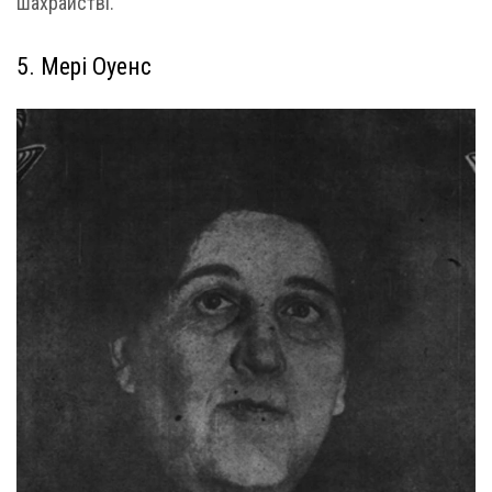
шахрайстві.
5. Мері Оуенс