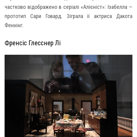
частково відображено в серіалі «Алієніст»: Ізабелла —
прототип Сари Говард. Зіграла її актриса Дакота
Феннінг.
Френсіс Глесснер Лі