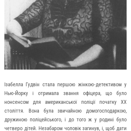
Ізабелла Гудвін стала першою жінкою-детективом у
Нью-Йорку і отримала звання офіцера, що було
нонсенсом для американської поліції початку ХХ
століття. Вона була звичайною домогосподаркою,
дружиною поліцейського, і до того ж у родині було
четверо дітей. Незабаром чоловік загинув, і, щоб дати