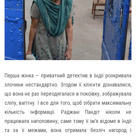
Перша жінка — приватний детектив в Індії розкривала
злочини нестандартно. Згодом її клієнти дізнавалися,
що вона не раз переодягалася в покоївку, зображувала
сліпу, вагітну. І все для того, щоб зібрати максимальну
кількість інформації. Раджані Пандіт ніколи не
працювала наполовину, саме тому її ім’я відоме в Індії
та за її межами, вона отримала безліч нагород і