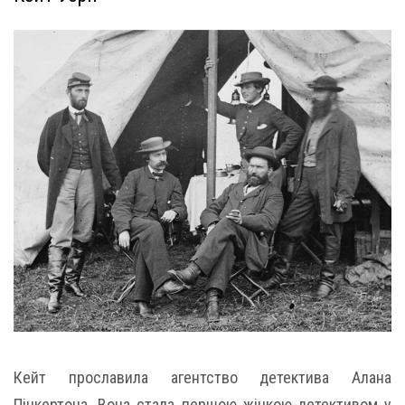
Кейт прославила агентство детектива Алана
Пінкертона. Вона стала першою жінкою-детективом у