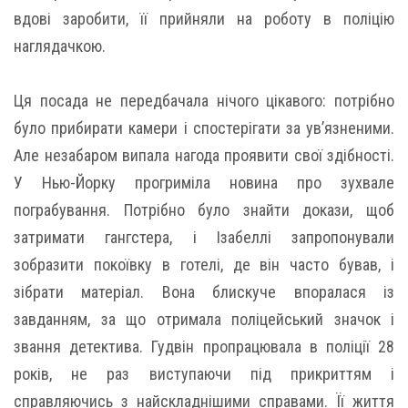
вдові заробити, її прийняли на роботу в поліцію
наглядачкою.
Ця посада не передбачала нічого цікавого: потрібно
було прибирати камери і спостерігати за ув’язненими.
Але незабаром випала нагода проявити свої здібності.
У Нью-Йорку прогриміла новина про зухвале
пограбування. Потрібно було знайти докази, щоб
затримати гангстера, і Ізабеллі запропонували
зобразити покоївку в готелі, де він часто бував, і
зібрати матеріал. Вона блискуче впоралася із
завданням, за що отримала поліцейський значок і
звання детектива. Гудвін пропрацювала в поліції 28
років, не раз виступаючи під прикриттям і
справляючись з найскладнішими справами. Її життя