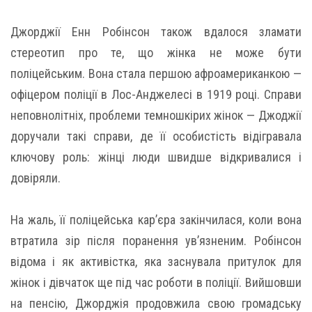
Джорджії Енн Робінсон також вдалося зламати
стереотип про те, що жінка не може бути
поліцейським. Вона стала першою афроамериканкою —
офіцером поліції в Лос-Анджелесі в 1919 році. Справи
неповнолітніх, проблеми темношкірих жінок — Джоджії
доручали такі справи, де її особистість відігравала
ключову роль: жінці люди швидше відкривалися і
довіряли.
На жаль, її поліцейська кар’єра закінчилася, коли вона
втратила зір після поранення ув’язненим. Робінсон
відома і як активістка, яка заснувала притулок для
жінок і дівчаток ще під час роботи в поліції. Вийшовши
на пенсію, Джорджія продовжила свою громадську