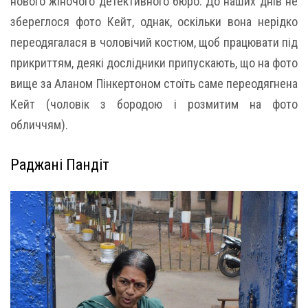
нового жіночого детективного бюро. До наших днів не
збереглося фото Кейт, однак, оскільки вона нерідко
переодягалася в чоловічий костюм, щоб працювати під
прикриттям, деякі дослідники припускають, що на фото
вище за Аланом Пінкертоном стоїть саме переодягнена
Кейт (чоловік з бородою і розмитим на фото
обличчям).
Раджані Пандіт