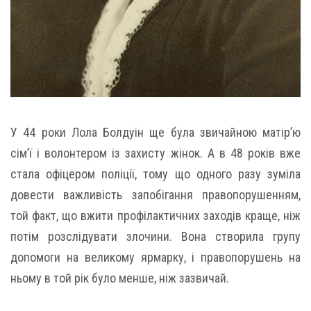
У 44 роки Лола Болдуін ще була звичайною матір’ю
сім’ї і волонтером із захисту жінок. А в 48 років вже
стала офіцером поліції, тому що одного разу зуміла
довести важливість запобігання правопорушенням,
той факт, що вжити профілактичних заходів краще, ніж
потім розслідувати злочини. Вона створила групу
допомоги на великому ярмарку, і правопорушень на
ньому в той рік було менше, ніж зазвичай.