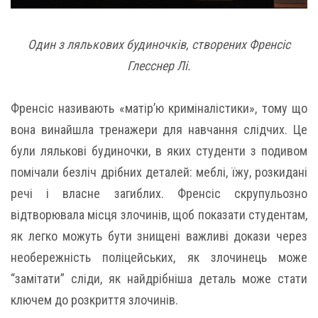
Один з лялькових будиночків, створених Френсіс
Глесснер Лі.
Френсіс називають «матір’ю криміналістики», тому що
вона винайшла тренажери для навчання слідчих. Це
були лялькові будиночки, в яких студенти з подивом
помічали безліч дрібних деталей: меблі, їжу, розкидані
речі і власне загиблих. Френсіс скрупульозно
відтворювала місця злочинів, щоб показати студентам,
як легко можуть бути знищені важливі докази через
необережність поліцейських, як злочинець може
“замітати” сліди, як найдрібніша деталь може стати
ключем до розкриття злочинів.