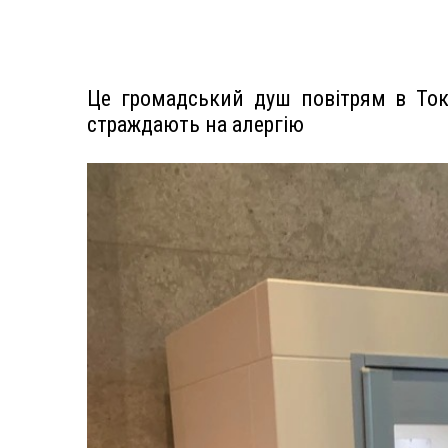
Це громадський душ повітрям в Токі
страждають на алергію