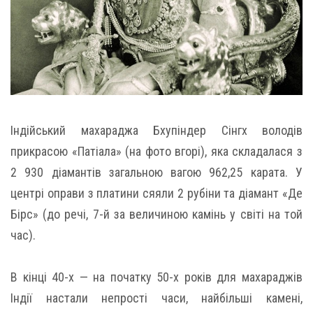
Індійський махараджа Бхупіндер Сінгх володів
прикрасою «Патіала» (на фото вгорі), яка складалася з
2 930 діамантів загальною вагою 962,25 карата. У
центрі оправи з платини сяяли 2 рубіни та діамант «Де
Бірс» (до речі, 7-й за величиною камінь у світі на той
час).
В кінці 40-х — на початку 50-х років для махараджів
Індії настали непрості часи, найбільші камені,