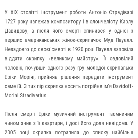
У XIX столітті інструмент роботи Антоніо Страдіварі
1727 року належав композитору і віолончелісту Карлу
Давидову, а після його смерті опинився у однієї з
перших американських жінок-скрипачок Муд Пауелл.
Незадовго до своєї смерті в 1920 році Пауелл заповіла
віддати скрипку «великому майстру». Її овдовілий
чоловік, почувши одного разу гру молодої скрипальки
Еріки Моріні, прийняв рішення передати інструмент
саме їй. З тих пір скрипка носить потрійне ім’я Davidoff-
Morini Stradivarius.
Після смерті Еріки музичний інструмент таємничим
чином зник з її квартири, і досі його доля невідома. У
2005 році скрипка потрапила до списку найбільш