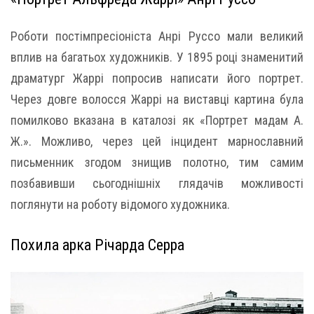
Роботи постімпресіоніста Анрі Руссо мали великий
вплив на багатьох художників. У 1895 році знаменитий
драматург Жаррі попросив написати його портрет.
Через довге волосся Жаррі на виставці картина була
помилково вказана в каталозі як «Портрет мадам А.
Ж.». Можливо, через цей інцидент марнославний
письменник згодом знищив полотно, тим самим
позбавивши сьогоднішніх глядачів можливості
поглянути на роботу відомого художника.
Похила арка Річарда Серра