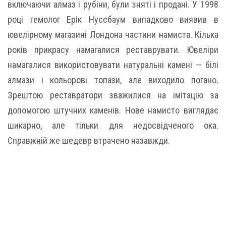
включаючи алмаз і рубіни, були зняті і продані. У 1998
році гемолог Ерік Нуссбаум випадково виявив в
ювелірному магазині Лондона частини намиста. Кілька
років прикрасу намагалися реставрувати. Ювеліри
намагалися використовувати натуральні камені — білі
алмази і кольорові топази, але виходило погано.
Зрештою реставратори зважилися на імітацію за
допомогою штучних каменів. Нове намисто виглядає
шикарно, але тільки для недосвідченого ока.
Справжній же шедевр втрачено назавжди.