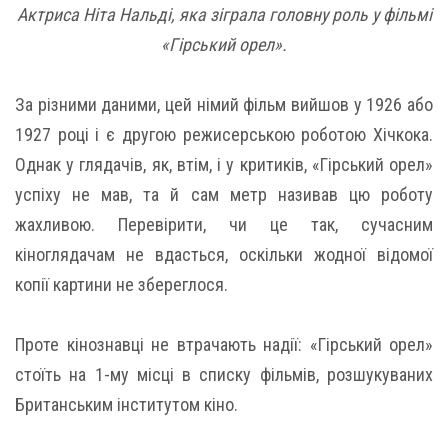
Актриса Ніта Нальді, яка зіграла головну роль у фільмі
«Гірський орел».
За різними даними, цей німий фільм вийшов у 1926 або
1927 році і є другою режисерською роботою Хічкока.
Однак у глядачів, як, втім, і у критиків, «Гірський орел»
успіху не мав, та й сам метр називав цю роботу
жахливою. Перевірити, чи це так, сучасним
кіноглядачам не вдасться, оскільки жодної відомої
копії картини не збереглося.
Проте кінознавці не втрачають надії: «Гірський орел»
стоїть на 1-му місці в списку фільмів, розшукуваних
Британським інститутом кіно.