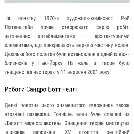
На початку 1970-х художник-коміксист Рой
Ліхтенштейн почав створювати серію робіт,
натхненних антаблементами — архітектурними
елементами, що прикрашають верхню частину колон.
Декілька його полотен були встановлені в одній із веж-
близнюків у Нью-Йорку. На жаль, ці твори було
знищено під час теракту 11 вересня 2001 року.
Роботи Сандро Боттічеллі
Деякі полотна цього знаменитого художника також
втрачені назавжди. Точніше, вони були спалені на
«Багатті марнославства». Знищення творів мистецтва
ініціював наприкінці XV століття релігійний