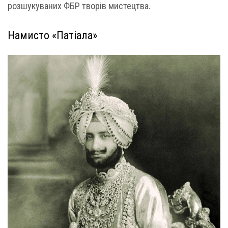
розшукуваних ФБР творів мистецтва.
Намисто «Патіала»