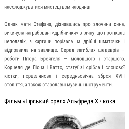
насолоджуватися мистецтвом наодинці.
Однак мати Стефана, дізнавшись про злочини сина,
викинула награбовані «дрібнички» в річку, що протікала
неподалік, а картини порізала на дрібні шматочки і
відправила на звалище. Серед загиблих шедеврів —
роботи Пітера Брейгеля — молодшого і старшого,
Корнеля де Ліона і Ватто, статуї зі срібла і слонової
кістки, порцелянова і середньовічна зброя XVIII
століття, а також стародавні музичні інструменти.
Фільм «Гірський орел» Альфреда Хічкока