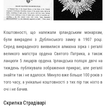
Коштовності, що належали ірландським монархам,
були викрадені з Дублінського замку в 1907 році.
Серед викраденого виявилися алмазна зірка і регалії
великого магістра ордена Святого Патрика, а також
ланцюги 5 лицарів ордена. Ірландська поліція двічі на
тиждень публікувала зображення прикрас, але регалії
знайти так і не вдалося. Минуло вже більше 100 років з
того часу, а унікальні коштовності з тих пір так ніхто в
очі і не бачив.
Скрипка Страдіварі