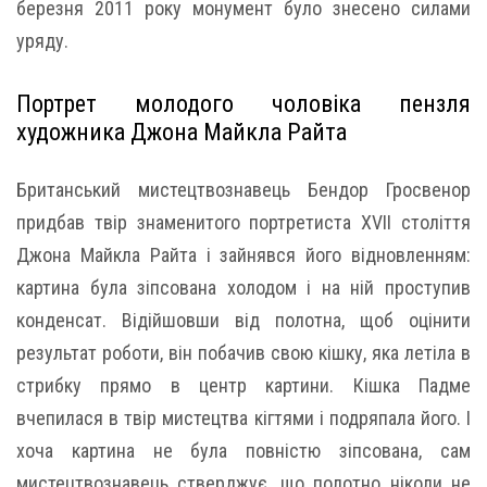
березня 2011 року монумент було знесено силами
уряду.
Портрет молодого чоловіка пензля
художника Джона Майкла Райта
Британський мистецтвознавець Бендор Гросвенор
придбав твір знаменитого портретиста XVII століття
Джона Майкла Райта і зайнявся його відновленням:
картина була зіпсована холодом і на ній проступив
конденсат. Відійшовши від полотна, щоб оцінити
результат роботи, він побачив свою кішку, яка летіла в
стрибку прямо в центр картини. Кішка Падме
вчепилася в твір мистецтва кігтями і подряпала його. І
хоча картина не була повністю зіпсована, сам
мистецтвознавець стверджує, що полотно ніколи не