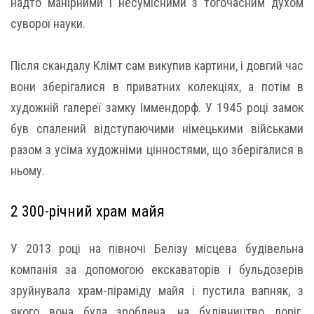
надто манірними і несумісними з тогочасним духом
суворої науки.
Після скандалу Клімт сам викупив картини, і довгий час
вони зберігалися в приватних колекціях, а потім в
художній галереї замку Іммендорф. У 1945 році замок
був спалений відступаючими німецькими військами
разом з усіма художніми цінностями, що зберігалися в
ньому.
2 300-річний храм майя
У 2013 році на півночі Белізу місцева будівельна
компанія за допомогою екскаваторів і бульдозерів
зруйнувала храм-піраміду майя і пустила вапняк, з
якого вона була зроблена, на будівництво доріг.