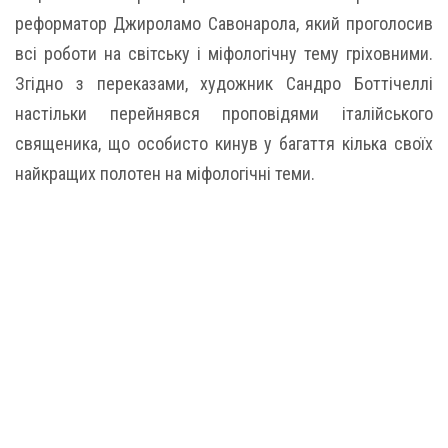
реформатор Джироламо Савонарола, який проголосив
всі роботи на світську і міфологічну тему гріховними.
Згідно з переказами, художник Сандро Боттічеллі
настільки перейнявся проповідями італійського
священика, що особисто кинув у багаття кілька своїх
найкращих полотен на міфологічні теми.