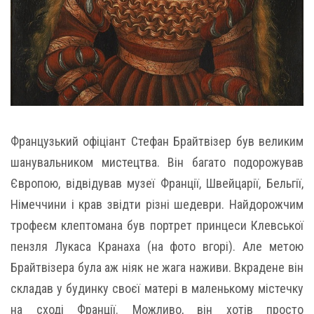
Французький офіціант Стефан Брайтвізер був великим
шанувальником мистецтва. Він багато подорожував
Європою, відвідував музеї Франції, Швейцарії, Бельгії,
Німеччини і крав звідти різні шедеври. Найдорожчим
трофеєм клептомана був портрет принцеси Клевської
пензля Лукаса Кранаха (на фото вгорі). Але метою
Брайтвізера була аж ніяк не жага наживи. Вкрадене він
складав у будинку своєї матері в маленькому містечку
на сході Франції. Можливо, він хотів просто