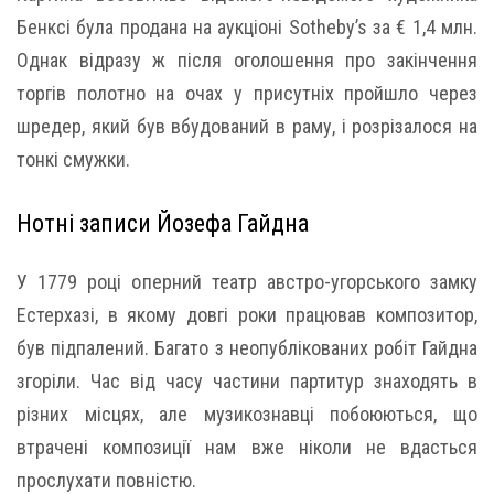
Бенксі була продана на аукціоні Sotheby’s за € 1,4 млн.
Однак відразу ж після оголошення про закінчення
торгів полотно на очах у присутніх пройшло через
шредер, який був вбудований в раму, і розрізалося на
тонкі смужки.
Нотні записи Йозефа Гайдна
У 1779 році оперний театр австро-угорського замку
Естерхазі, в якому довгі роки працював композитор,
був підпалений. Багато з неопублікованих робіт Гайдна
згоріли. Час від часу частини партитур знаходять в
різних місцях, але музикознавці побоюються, що
втрачені композиції нам вже ніколи не вдасться
прослухати повністю.