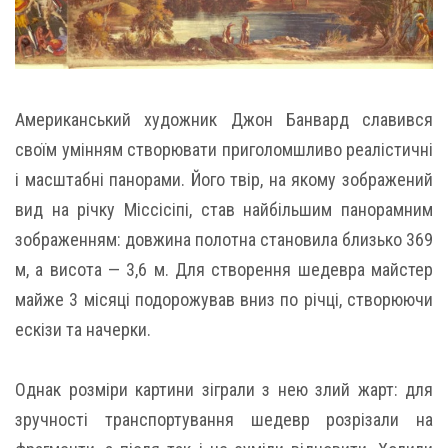
Американський художник Джон Банвард славився
своїм умінням створювати приголомшливо реалістичні
і масштабні панорами. Його твір, на якому зображений
вид на річку Міссісіпі, став найбільшим панорамним
зображенням: довжина полотна становила близько 369
м, а висота — 3,6 м. Для створення шедевра майстер
майже 3 місяці подорожував вниз по річці, створюючи
ескізи та начерки.
Однак розміри картини зіграли з нею злий жарт: для
зручності транспортування шедевр розрізали на