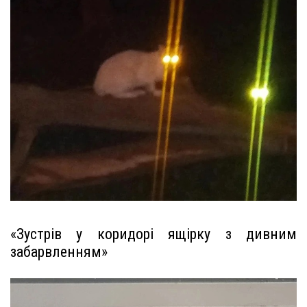
«Зустрів у коридорі ящірку з дивним
забарвленням»