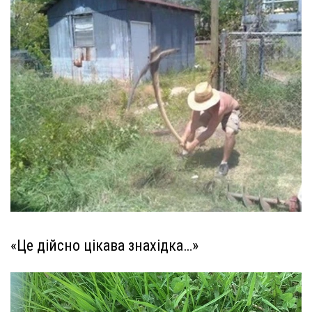
«Це дійсно цікава знахідка…»