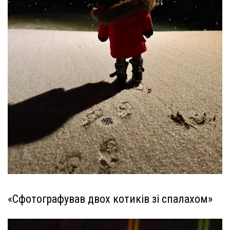
«Сфотографував двох котиків зі спалахом»