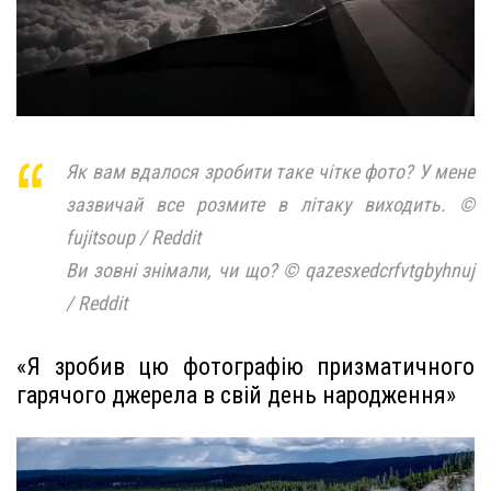
Як вам вдалося зробити таке чітке фото? У мене
зазвичай все розмите в літаку виходить. ©
fujitsoup / Reddit
Ви зовні знімали, чи що? © qazesxedcrfvtgbyhnuj
/ Reddit
«Я зробив цю фотографію призматичного
гарячого джерела в свій день народження»