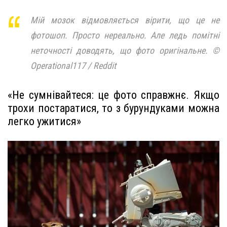
Мій мозок відмовляється вірити, що це не
фотошоп. Просто нереально. Але ледь помітні
неточності доводять, що фото оригінальне. ©
Operational117 / Reddit
«Не сумнівайтеся: це фото справжнє. Якщо
трохи постаратися, то з бурундуками можна
легко ужитися»