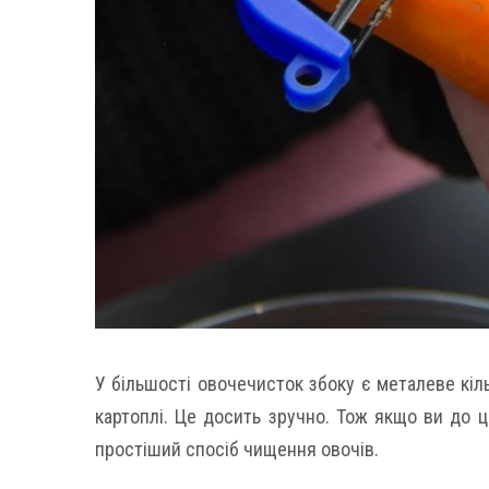
У більшості овочечисток збоку є металеве кіл
картоплі. Це досить зручно. Тож якщо ви до 
простіший спосіб чищення овочів.